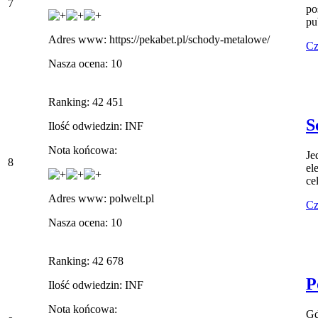
7
po
pu
Adres www: https://pekabet.pl/schody-metalowe/
Cz
Nasza ocena: 10
Ranking: 42 451
S
Ilość odwiedzin: INF
Nota końcowa:
Je
8
el
ce
Adres www: polwelt.pl
Cz
Nasza ocena: 10
Ranking: 42 678
P
Ilość odwiedzin: INF
Nota końcowa:
Gd