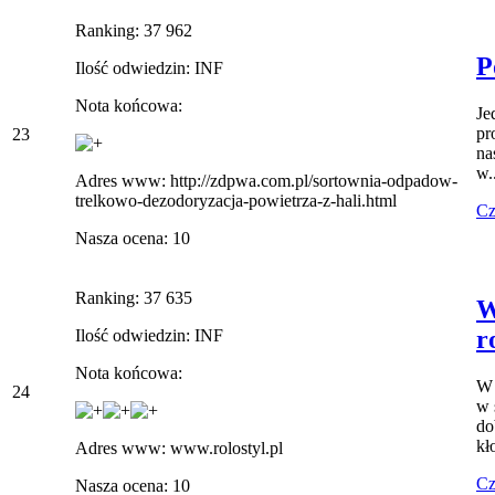
Ranking: 37 962
P
Ilość odwiedzin: INF
Nota końcowa:
Je
pr
23
na
w.
Adres www: http://zdpwa.com.pl/sortownia-odpadow-
trelkowo-dezodoryzacja-powietrza-z-hali.html
Cz
Nasza ocena: 10
Ranking: 37 635
W
r
Ilość odwiedzin: INF
Nota końcowa:
W 
24
w 
do
kł
Adres www: www.rolostyl.pl
Cz
Nasza ocena: 10