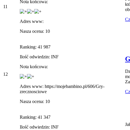
Nota końcowa:
kt
11
ob
Cz
Adres www:
Nasza ocena: 10
Ranking: 41 987
Ilość odwiedzin: INF
G
Nota końcowa:
Dz
12
mo
Za
Adres www: https://mojebambino.pl/606/Gry-
Cz
zrecznosciowe
Nasza ocena: 10
Ranking: 41 347
Ja
Ilość odwiedzin: INF