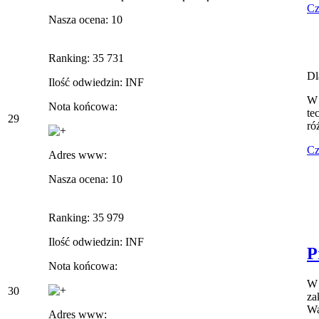
Cz
Nasza ocena: 10
Ranking: 35 731
Dl
Ilość odwiedzin: INF
W 
Nota końcowa:
te
29
ró
Cz
Adres www:
Nasza ocena: 10
Ranking: 35 979
Ilość odwiedzin: INF
P
Nota końcowa:
W 
30
za
Wa
Adres www: