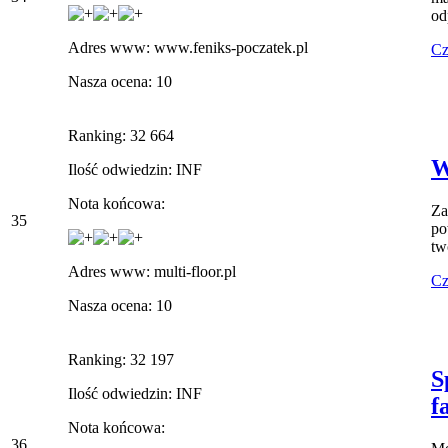
od
Adres www: www.feniks-poczatek.pl
Cz
Nasza ocena: 10
Ranking: 32 664
W
Ilość odwiedzin: INF
Nota końcowa:
Za
35
po
tw
Adres www: multi-floor.pl
Cz
Nasza ocena: 10
Ranking: 32 197
S
Ilość odwiedzin: INF
f
Nota końcowa:
36