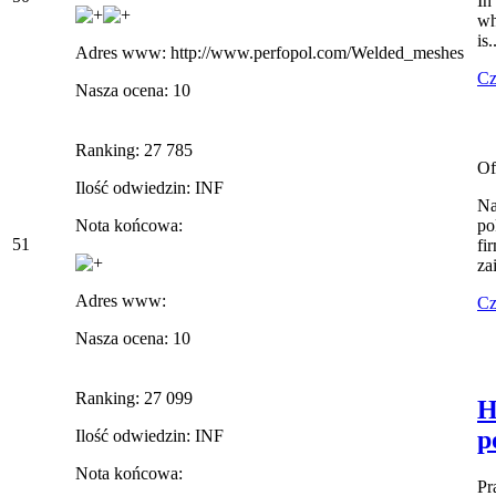
In
wh
is.
Adres www: http://www.perfopol.com/Welded_meshes
Cz
Nasza ocena: 10
Ranking: 27 785
Of
Ilość odwiedzin: INF
Na
Nota końcowa:
po
51
fi
za
Adres www:
Cz
Nasza ocena: 10
Ranking: 27 099
H
p
Ilość odwiedzin: INF
Nota końcowa:
Pr