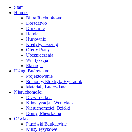
Start
Handel
Biura Rachunkowe
Doradztwo
Drukarnie
Handel
Hurtownie
Kredyty, Leasing
Oferty Pracy
Ubezpieczenia
Windykacja
Ekologia
Usługi Budowlane
Projektowanie
Remonty, Elektryk, Hydraulik
Materiały Budowlane
Nieruchomości
Drzwi i Okna
Klimatyzacja i Wentylacja
Nieruchomości, Działki
Domy, Mieszkania
Oświata
Placówki Edukacyjne
Kursy Językowe