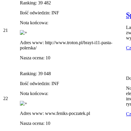
Ranking: 39 482
Ilość odwiedzin: INF
S
Nota końcowa:
La
21
zw
wy
Adres www: http://www.troton.pl/brayt-i11-pasta-
Cz
polerska/
Nasza ocena: 10
Ranking: 39 048
Do
Ilość odwiedzin: INF
No
Nota końcowa:
el
22
in
ry
Adres www: www.feniks-poczatek.pl
Cz
Nasza ocena: 10