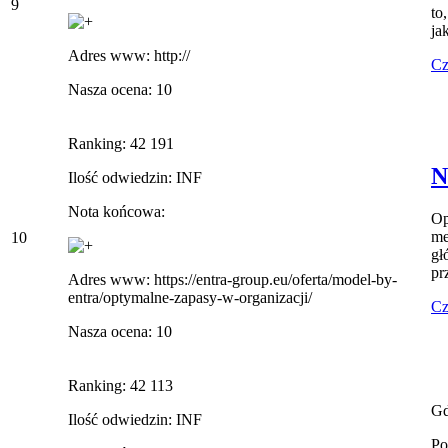
9
to
ja
Adres www: http://
Cz
Nasza ocena: 10
Ranking: 42 191
N
Ilość odwiedzin: INF
Nota końcowa:
Op
me
10
gł
pr
Adres www: https://entra-group.eu/oferta/model-by-
entra/optymalne-zapasy-w-organizacji/
Cz
Nasza ocena: 10
Ranking: 42 113
Gd
Ilość odwiedzin: INF
Po