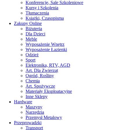
Konferencje, Sale Szkoleniowe
Kursy i Szkolenia
Tłumaczenia
Książki, Czasopisma
Zakupy Online
Biżuteria
Dla Dzieci
Meble
Wyposażenie Wnętrz
Wyposażenie Łazienki
Odzież
Sport
Elektronika, RTV, AGD
Art. Dla Zwierząt
Ogród, Rośliny
Chemia
Art. Spożywcze
Materiały Eksploatacyjne
Inne Sklepy
Hardware
Maszyny
Narzędzia
Przemysł Metalowy
Przeprowadzki
Transport