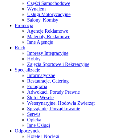
Części Samochodowe
Wynajem
Usługi Motoryzacyjne
Salony, Komisy
Promocja
Agencje Reklamowe
Materiały Reklamowe
Inne Agencje
Ruch
Imprezy Integracyjne
Hobby
Zajęcia Sportowe i Rekreacyjne
Specjalizacje
Informatyczne
Restauracje, Catering
Fotografia
Adwokaci, Porady Prawne
Ślub i Wesele
Weterynaryjne, Hodowla Zwierząt
Sprzątanie, Porządkowanie
Serwis
Opieka
Inne Usługi
Odpoczynek
Hotele i Noclegi