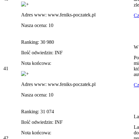
zl
Adres www: www.feniks-poczatek.pl
Cz
Nasza ocena: 10
Ranking: 30 980
W 
Ilość odwiedzin: INF
Po
Nota końcowa:
mi
41
kt
au
Adres www: www.feniks-poczatek.pl
Cz
Nasza ocena: 10
Ranking: 31 074
La
Ilość odwiedzin: INF
La
Nota końcowa:
do
42
pr