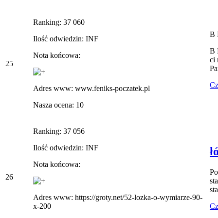
Ranking: 37 060
B 
Ilość odwiedzin: INF
B 
Nota końcowa:
ci
25
Pa
Cz
Adres www: www.feniks-poczatek.pl
Nasza ocena: 10
Ranking: 37 056
Ilość odwiedzin: INF
ł
Nota końcowa:
Po
26
st
st
Adres www: https://groty.net/52-lozka-o-wymiarze-90-
Cz
x-200