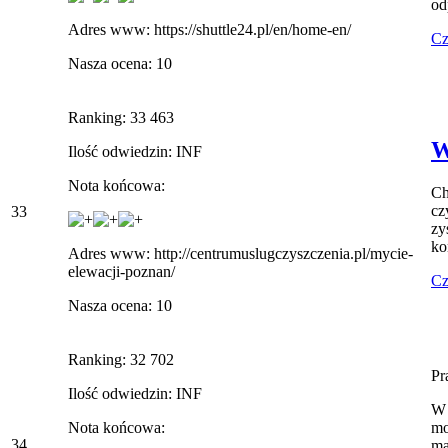
od
Adres www: https://shuttle24.pl/en/home-en/
Cz
Nasza ocena: 10
Ranking: 33 463
W
Ilość odwiedzin: INF
Nota końcowa:
Ch
cz
33
zy
ko
Adres www: http://centrumuslugczyszczenia.pl/mycie-
elewacji-poznan/
Cz
Nasza ocena: 10
Ranking: 32 702
Pr
Ilość odwiedzin: INF
W 
Nota końcowa:
mo
34
ma