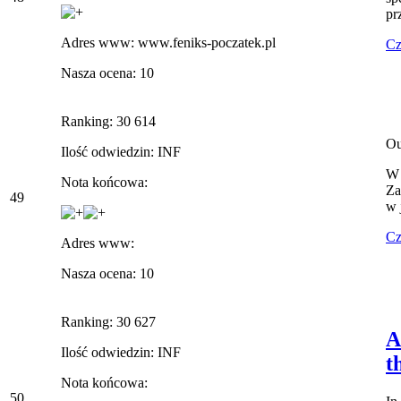
pr
Adres www: www.feniks-poczatek.pl
Cz
Nasza ocena: 10
Ranking: 30 614
Ou
Ilość odwiedzin: INF
W 
Nota końcowa:
Za
49
w 
Cz
Adres www:
Nasza ocena: 10
Ranking: 30 627
A
Ilość odwiedzin: INF
t
Nota końcowa:
50