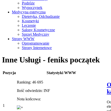
Podróże
Wypoczynek
Medycyna estetyczna
Dietetyka, Odchudzanie
Kosmetyki
Leczenie
Salony Kosmetyczne
Sprzęt Medyczny
Strony WWW
Oprogramowanie
Strony Internetowe
Inne Usługi - feniks początek
Pozycja
Statystyki WWW
Ranking: 46 695
O
k
Ilość odwiedzin: INF
Nota końcowa:
Od
1
el
so