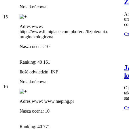
Z
Nota końcowa:
A 
15
ur
co
Adres www:
https://www.femiplace.com.pl/oferta/fizjoterapia-
Cz
uroginekologiczna
Nasza ocena: 10
Ranking: 40 161
J
Ilość odwiedzin: INF
k
Nota końcowa:
16
Op
ta
sa
Adres www: www.meping.pl
Cz
Nasza ocena: 10
Ranking: 40 771