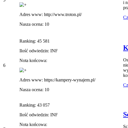
i 
pr
Adres www: http://www.troton.pl/
Cz
Nasza ocena: 10
Ranking: 45 581
K
Ilość odwiedzin: INF
Os
Nota końcowa:
ni
6
wy
ko
Adres www: https://kampery-wynajem.pl/
Cz
Nasza ocena: 10
Ranking: 43 057
S
Ilość odwiedzin: INF
Nota końcowa:
Sc