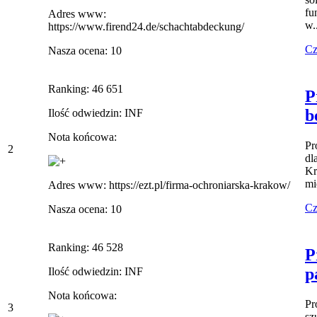
fu
Adres www:
w.
https://www.firend24.de/schachtabdeckung/
Cz
Nasza ocena: 10
Ranking: 46 651
P
b
Ilość odwiedzin: INF
Nota końcowa:
Pr
2
dl
Kr
mi
Adres www: https://ezt.pl/firma-ochroniarska-krakow/
Cz
Nasza ocena: 10
Ranking: 46 528
P
p
Ilość odwiedzin: INF
Nota końcowa:
Pr
3
sz