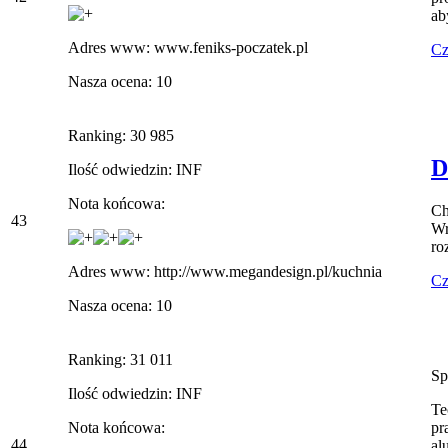
ab
Adres www: www.feniks-poczatek.pl
Cz
Nasza ocena: 10
Ranking: 30 985
D
Ilość odwiedzin: INF
Nota końcowa:
Ch
43
Wr
ro
Adres www: http://www.megandesign.pl/kuchnia
Cz
Nasza ocena: 10
Ranking: 31 011
Sp
Ilość odwiedzin: INF
Te
Nota końcowa:
pr
44
al