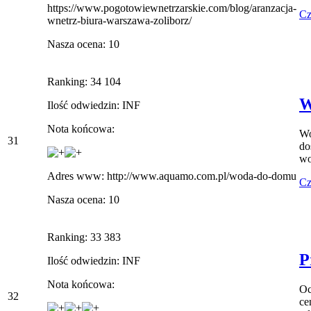
https://www.pogotowiewnetrzarskie.com/blog/aranzacja-
Cz
wnetrz-biura-warszawa-zoliborz/
Nasza ocena: 10
Ranking: 34 104
W
Ilość odwiedzin: INF
Nota końcowa:
Wo
31
do
wo
Adres www: http://www.aquamo.com.pl/woda-do-domu
Cz
Nasza ocena: 10
Ranking: 33 383
P
Ilość odwiedzin: INF
Nota końcowa:
Oc
32
ce