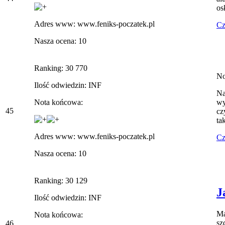
os
Adres www: www.feniks-poczatek.pl
Cz
Nasza ocena: 10
Ranking: 30 770
No
Ilość odwiedzin: INF
Na
Nota końcowa:
wy
45
cz
tak
Adres www: www.feniks-poczatek.pl
Cz
Nasza ocena: 10
Ranking: 30 129
J
Ilość odwiedzin: INF
Ma
Nota końcowa:
sz
46