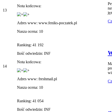
Pe
Nota końcowa:
na
13
ję
Cz
Adres www: www.feniks-poczatek.pl
Nasza ocena: 10
Ranking: 41 192
W
Ilość odwiedzin: INF
Nota końcowa:
Ma
14
pr
wi
Adres www: freshmail.pl
Cz
Nasza ocena: 10
Ranking: 41 054
Ilość odwiedzin: INF