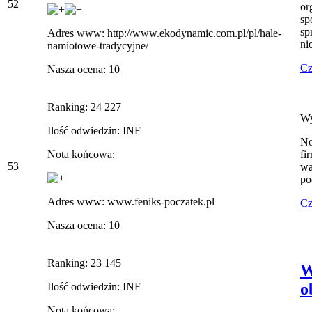
52
or
sp
sp
Adres www: http://www.ekodynamic.com.pl/pl/hale-
ni
namiotowe-tradycyjne/
Cz
Nasza ocena: 10
Ranking: 24 227
Wy
Ilość odwiedzin: INF
No
Nota końcowa:
fi
53
wa
po
Adres www: www.feniks-poczatek.pl
Cz
Nasza ocena: 10
Ranking: 23 145
W
o
Ilość odwiedzin: INF
Nota końcowa: