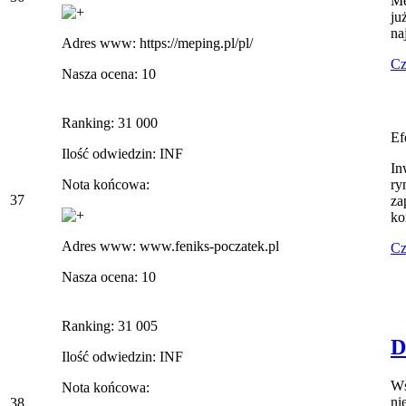
Me
ju
na
Adres www: https://meping.pl/pl/
Cz
Nasza ocena: 10
Ranking: 31 000
Ef
Ilość odwiedzin: INF
In
Nota końcowa:
ry
37
za
ko
Adres www: www.feniks-poczatek.pl
Cz
Nasza ocena: 10
Ranking: 31 005
D
Ilość odwiedzin: INF
Ws
Nota końcowa:
ni
38