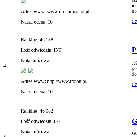
id
no
Adres www: www.drukarniaaria.pl
Cz
Nasza ocena: 10
Ranking: 46 188
P
Ilość odwiedzin: INF
Nota końcowa:
Je
4
po
do
Adres www: http://www.troton.pl/
Cz
Nasza ocena: 10
Ranking: 46 082
G
Ilość odwiedzin: INF
Nota końcowa:
Wc
5