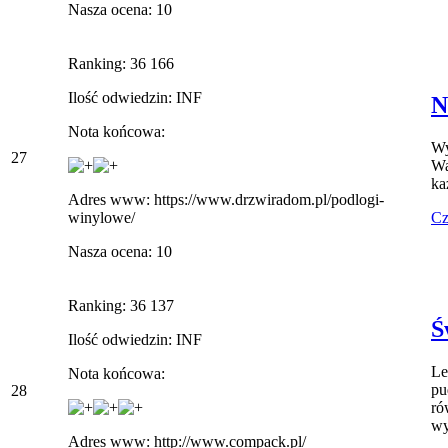
Nasza ocena: 10
Ranking: 36 166
Ilość odwiedzin: INF
N
Nota końcowa:
Wy
27
Wa
ka
Adres www: https://www.drzwiradom.pl/podlogi-
Cz
winylowe/
Nasza ocena: 10
Ranking: 36 137
Ś
Ilość odwiedzin: INF
Le
Nota końcowa:
pu
28
ró
wy
Adres www: http://www.compack.pl/