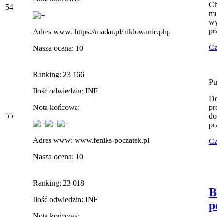
Ch
54
mu
wy
pr
Adres www: https://madar.pl/niklowanie.php
Cz
Nasza ocena: 10
Ranking: 23 166
Pu
Ilość odwiedzin: INF
Do
Nota końcowa:
pr
55
do
pr
Adres www: www.feniks-poczatek.pl
Cz
Nasza ocena: 10
Ranking: 23 018
B
Ilość odwiedzin: INF
p
Nota końcowa: