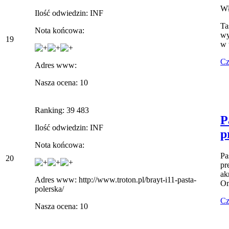
Wł
Ilość odwiedzin: INF
Ta
Nota końcowa:
wy
19
w 
Cz
Adres www:
Nasza ocena: 10
Ranking: 39 483
P
Ilość odwiedzin: INF
p
Nota końcowa:
Pa
20
pr
ak
Adres www: http://www.troton.pl/brayt-i11-pasta-
Om
polerska/
Cz
Nasza ocena: 10