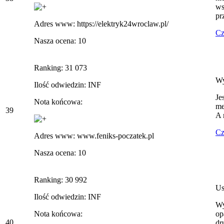
ws
pr
Adres www: https://elektryk24wroclaw.pl/
Cz
Nasza ocena: 10
Ranking: 31 073
Wy
Ilość odwiedzin: INF
Je
Nota końcowa:
me
39
A 
Cz
Adres www: www.feniks-poczatek.pl
Nasza ocena: 10
Ranking: 30 992
Us
Ilość odwiedzin: INF
Wy
Nota końcowa:
op
40
dr