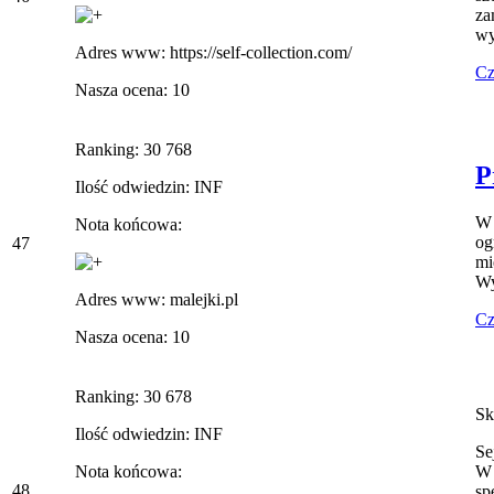
za
wy
Adres www: https://self-collection.com/
Cz
Nasza ocena: 10
Ranking: 30 768
P
Ilość odwiedzin: INF
W 
Nota końcowa:
og
47
mi
Wy
Adres www: malejki.pl
Cz
Nasza ocena: 10
Ranking: 30 678
Sk
Ilość odwiedzin: INF
Se
Nota końcowa:
W 
48
sp