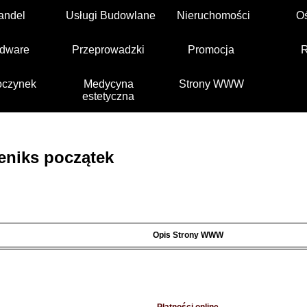
andel
Usługi Budowlane
Nieruchomości
O
dware
Przeprowadzki
Promocja
czynek
Medycyna
Strony WWW
estetyczna
eniks początek
Opis Strony WWW