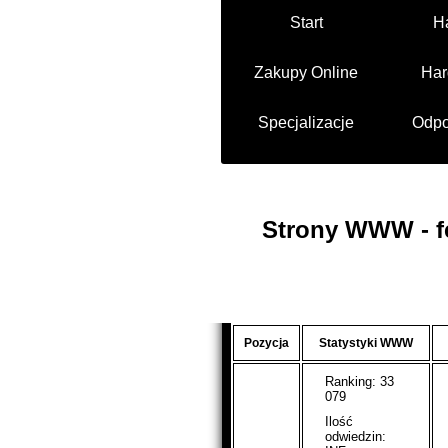
Start
H
Zakupy Online
Har
Specjalizacje
Odpo
Strony WWW - f
Pozycja
Statystyki WWW
Ranking: 33
079
Ilość
odwiedzin: