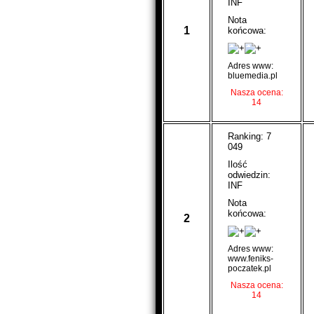
INF
Nota
1
końcowa:
Adres www:
bluemedia.pl
Nasza ocena:
14
Ranking: 7
049
Ilość
odwiedzin:
INF
Nota
końcowa:
2
Adres www:
www.feniks-
poczatek.pl
Nasza ocena:
14