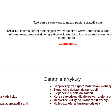
Tworzenie stron www to nasza pasja, sprawdź sam!
ERTAINERS to firma, której profesją jest tworzenie stron www. Jednostka ta zatr
informatyków, programistów i grafików w kraju. Są to ludzie wszechstronnie 
kompetentni,...
Czytaj dalej...
Ostatnie artykuły
Bezpieczny transport materiałów niebez
Eleganckie dodatki do stylizacji.
Eleganckie meble do salonu
 kadr i płac
Kursy zawodowe dla dorosłych zielona g
Medyczne kursy po ukończeniu szkoły
pasja, sprawdź sam!
Najlepsze oferty hurtowe odzieży