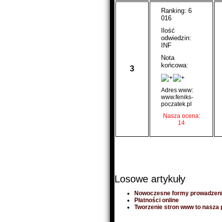
Ranking: 6
016
Ilość
odwiedzin:
INF
Nota
końcowa:
3
Adres www:
www.feniks-
poczatek.pl
Nasza ocena:
14
Losowe artykuły
Nowoczesne formy prowadzenia
Płatności online
Tworzenie stron www to nasza 