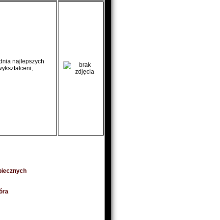
udnia najlepszych
wykształceni,
piecznych
óra