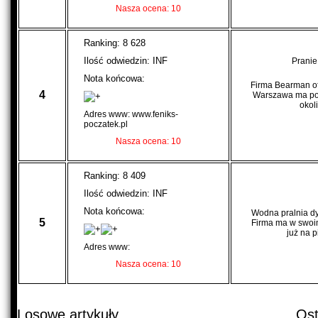
Nasza ocena: 10
Ranking: 8 628
Ilość odwiedzin: INF
Pranie
Nota końcowa:
Firma Bearman of
4
Warszawa ma pot
okol
Adres www: www.feniks-
poczatek.pl
Nasza ocena: 10
Ranking: 8 409
Ilość odwiedzin: INF
Nota końcowa:
Wodna pralnia d
5
Firma ma w swoim
już na p
Adres www:
Nasza ocena: 10
Losowe artykuły
Ost