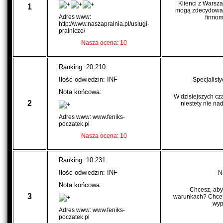
Klienci z Warsza
1
mogą zdecydować 
Adres www:
firmom
http://www.naszapralnia.pl/uslugi-
pralnicze/
Nasza ocena: 10
Ranking: 20 210
Ilość odwiedzin: INF
Specjalisty
Nota końcowa:
W dzisiejszych cza
2
niestety nie na
Adres www: www.feniks-
poczatek.pl
Nasza ocena: 10
Ranking: 10 231
Ilość odwiedzin: INF
N
Nota końcowa:
Chcesz, aby
3
warunkach? Chcesz
wyp
Adres www: www.feniks-
poczatek.pl