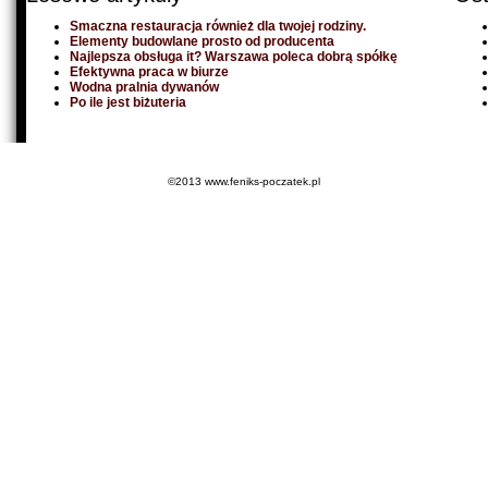
Smaczna restauracja również dla twojej rodziny.
Elementy budowlane prosto od producenta
Najlepsza obsługa it? Warszawa poleca dobrą spółkę
Efektywna praca w biurze
Wodna pralnia dywanów
Po ile jest biżuteria
©2013 www.feniks-poczatek.pl