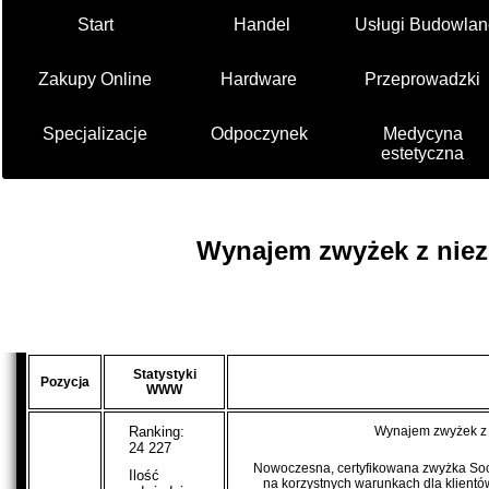
Start
Handel
Usługi Budowlan
Zakupy Online
Hardware
Przeprowadzki
Specjalizacje
Odpoczynek
Medycyna
estetyczna
Wynajem zwyżek z niez
Statystyki
Pozycja
WWW
Ranking:
Wynajem zwyżek z 
24 227
Nowoczesna, certyfikowana zwyżka Soca
Ilość
na korzystnych warunkach dla klient