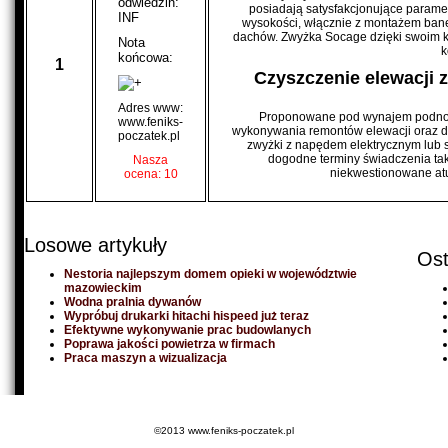
odwiedzin:
posiadają satysfakcjonujące parame
INF
wysokości, włącznie z montażem bane
dachów. Zwyżka Socage dzięki swoim ko
Nota
k
końcowa:
1
Czyszczenie elewacji 
Adres www:
Proponowane pod wynajem podnośn
www.feniks-
wykonywania remontów elewacji oraz do
poczatek.pl
zwyżki z napędem elektrycznym lub 
dogodne terminy świadczenia takic
Nasza
niekwestionowane atut
ocena: 10
Losowe artykuły
Ost
Nestoria najlepszym domem opieki w województwie
mazowieckim
Wodna pralnia dywanów
Wypróbuj drukarki hitachi hispeed już teraz
Efektywne wykonywanie prac budowlanych
Poprawa jakości powietrza w firmach
Praca maszyn a wizualizacja
©2013 www.feniks-poczatek.pl