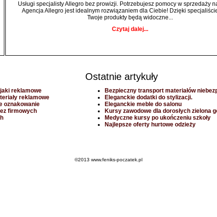
Usługi specjalisty Allegro bez prowizji. Potrzebujesz pomocy w sprzedaży n
Agencja Allegro jest idealnym rozwiązaniem dla Ciebie! Dzięki specjaliści
Twoje produkty będą widoczne...
Czytaj dalej...
Ostatnie artykuły
ojaki reklamowe
Bezpieczny transport materiałów niebez
teriały reklamowe
Eleganckie dodatki do stylizacji.
e oznakowanie
Eleganckie meble do salonu
rez firmowych
Kursy zawodowe dla dorosłych zielona g
ch
Medyczne kursy po ukończeniu szkoły
Najlepsze oferty hurtowe odzieży
©2013 www.feniks-poczatek.pl