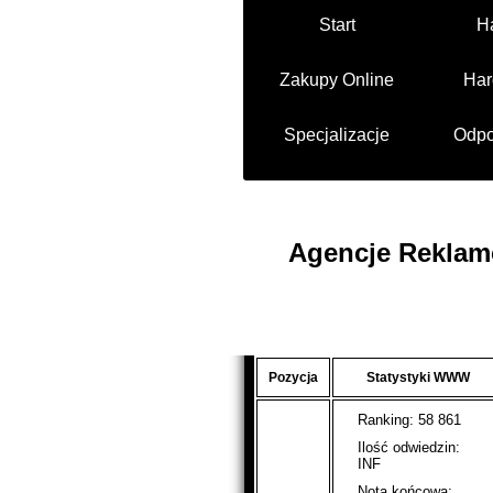
Start
H
Zakupy Online
Har
Specjalizacje
Odpo
Agencje Reklamo
Pozycja
Statystyki WWW
Ranking: 58 861
Ilość odwiedzin:
INF
Nota końcowa: