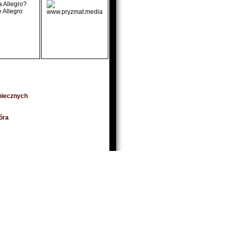
a Allegro?
e Allegro
piecznych
óra