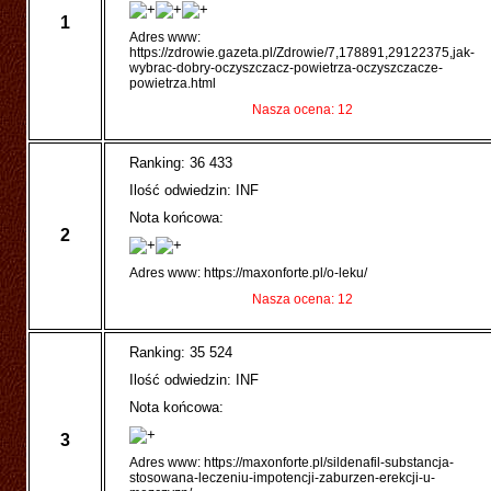
1
Adres www:
https://zdrowie.gazeta.pl/Zdrowie/7,178891,29122375,jak-
wybrac-dobry-oczyszczacz-powietrza-oczyszczacze-
powietrza.html
Nasza ocena: 12
Ranking: 36 433
Ilość odwiedzin: INF
Nota końcowa:
2
Adres www: https://maxonforte.pl/o-leku/
Nasza ocena: 12
Ranking: 35 524
Ilość odwiedzin: INF
Nota końcowa:
3
Adres www: https://maxonforte.pl/sildenafil-substancja-
stosowana-leczeniu-impotencji-zaburzen-erekcji-u-