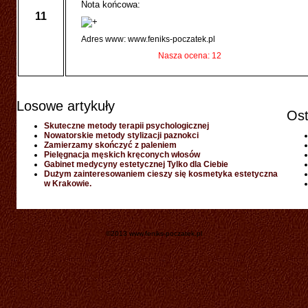
Nota końcowa:
11
Adres www: www.feniks-poczatek.pl
Nasza ocena: 12
Losowe artykuły
Ost
Skuteczne metody terapii psychologicznej
Nowatorskie metody stylizacji paznokci
Zamierzamy skończyć z paleniem
Pielęgnacja męskich kręconych włosów
Gabinet medycyny estetycznej Tylko dla Ciebie
Dużym zainteresowaniem cieszy się kosmetyka estetyczna
w Krakowie.
©2013 www.feniks-poczatek.pl