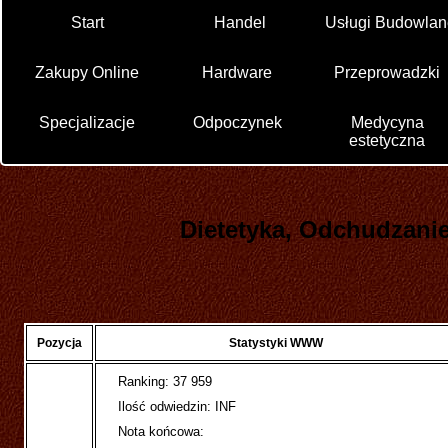
Start
Handel
Usługi Budowlan
Zakupy Online
Hardware
Przeprowadzki
Specjalizacje
Odpoczynek
Medycyna
estetyczna
Dietetyka, Odchudzanie
Pozycja
Statystyki WWW
Ranking: 37 959
Ilość odwiedzin: INF
Nota końcowa: