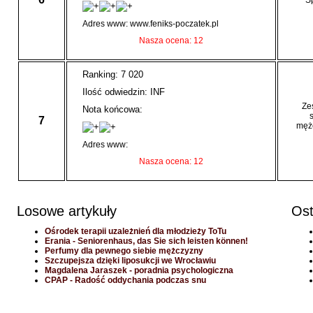
Sp
Adres www: www.feniks-poczatek.pl
Nasza ocena: 12
Ranking: 7 020
Ilość odwiedzin: INF
Ze
Nota końcowa:
7
mężc
Adres www:
Nasza ocena: 12
Losowe artykuły
Ost
Ośrodek terapii uzależnień dla młodzieży ToTu
Erania - Seniorenhaus, das Sie sich leisten können!
Perfumy dla pewnego siebie mężczyzny
Szczupejsza dzięki liposukcji we Wrocławiu
Magdalena Jaraszek - poradnia psychologiczna
CPAP - Radość oddychania podczas snu