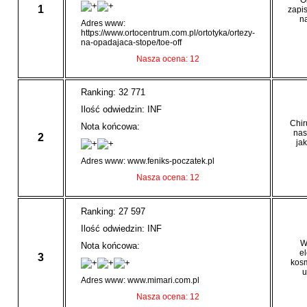
O
1
zapis
n
Adres www:
https://www.ortocentrum.com.pl/ortotyka/ortezy-
na-opadajaca-stope/toe-off
Nasza ocena: 12
Ranking: 32 771
Ilość odwiedzin: INF
Chir
Nota końcowa:
nas
2
jak
Adres www: www.feniks-poczatek.pl
Nasza ocena: 12
Ranking: 27 597
Ilość odwiedzin: INF
W
Nota końcowa:
e
3
kosm
u
Adres www: www.mimari.com.pl
Nasza ocena: 12