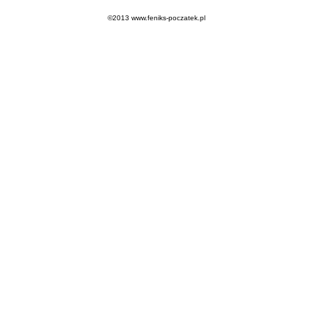
©2013 www.feniks-poczatek.pl