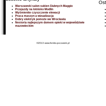
Ost
Warszawski salon sukien ślubnych Maggio
Przejazdy na lotnisko Modlin
Wyśmienite czyszczenie elewacji
Praca maszyn a wizualizacja
Dobry elektryk pomoże we Wrocławiu
Nestoria najlepszym domem opieki w województwie
mazowieckim
©2013 www.feniks-poczatek.pl