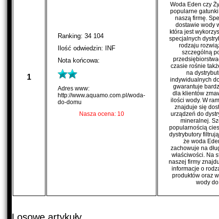
Woda Eden czy Żyw
popularne gatunki
naszą firmę. Spe
dostawie wody w
która jest wykorzy
Ranking: 34 104
specjalnych dystr
rodzaju rozwią
Ilość odwiedzin: INF
szczególną p
przedsiębiorstwa
Nota końcowa:
czasie rośnie tak
na dystrybu
1
indywidualnych d
gwarantuje bardz
Adres www:
dla klientów zma
http://www.aquamo.com.pl/woda-
ilości wody. W ra
do-domu
znajduje się do
Nasza ocena: 10
urządzeń do dystry
mineralnej. S
popularnością cie
dystrybutory filtruj
że woda Ede
zachowuje na dłu
właściwości. Na s
naszej firmy znajd
informacje o rod
produktów oraz 
wody do 
Losowe artykuły