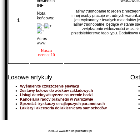
odwiedzin:
Właściwośc
INF
Taśmy trudnopalne to jeden z niezbędn
Nota
innej osoby pracuje w trudnych warunkach
końcowa:
1
jest wykonany z trwałych materiałów je
Taśmy trudnopalne, będące w stanie speł
zwiększenie widoczności w czasie
przedsiębiorstwo tego typu. Dodatkowo of
Adres
www:
Nasza
ocena: 10
Losowe artykuły
Ost
Wyśmienite czyszczenie elewacji
Zestawy kołowe do wózków zakładowych
Usługi detektywistyczne na terenie Łodzi
Kancelaria radcy prawnego w Warszawie
Sprzedaż tryskaczy o najlepszych parametrach
Lakiery i akcesoria do lakiernictwa samochodów
©2013 www.feniks-poczatek.pl