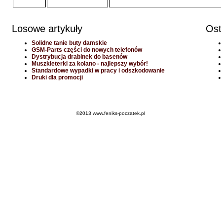
Losowe artykuły
Ost
Solidne tanie buty damskie
GSM-Parts części do nowych telefonów
Dystrybucja drabinek do basenów
Muszkieterki za kolano - najlepszy wybór!
Standardowe wypadki w pracy i odszkodowanie
Druki dla promocji
©2013 www.feniks-poczatek.pl