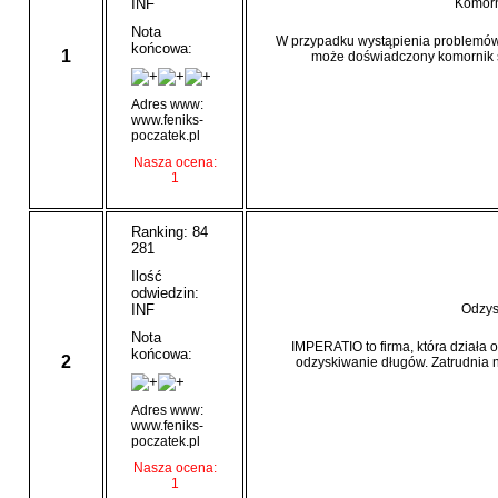
INF
Komorn
Nota
W przypadku wystąpienia problemów 
końcowa:
1
może doświadczony komornik 
Adres www:
www.feniks-
poczatek.pl
Nasza ocena:
1
Ranking: 84
281
Ilość
odwiedzin:
INF
Odzys
Nota
IMPERATIO to firma, która działa o
końcowa:
2
odzyskiwanie długów. Zatrudnia 
Adres www:
www.feniks-
poczatek.pl
Nasza ocena:
1