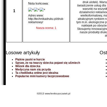
druk ulotek). Wars
Nota końcowa:
świadczenie usług dla 
warunki na wszyst
1
działalności reklamo
Adres www:
wielkoformatowy, ma
http://technikadruku.pl/druk-
atrakcyjnym rynkiem n
reklamowy/
tym m.in. ekologiczne 
naklejek po obrycie
Nasza ocena: 1
Stosujemy innowacyjne 
nasze produkty druka
a
Losowe artykuły
Ost
Piękne paski w hurcie
Spraw, że na twarzy dziecka pojawi się uśmiech
Wózek dla dziecka
Medycyna nam się przyda
Ta chwilówka online jest idealna
Popularne mini kamery bezprzewodowe
©2013 www.feniks-poczatek.pl