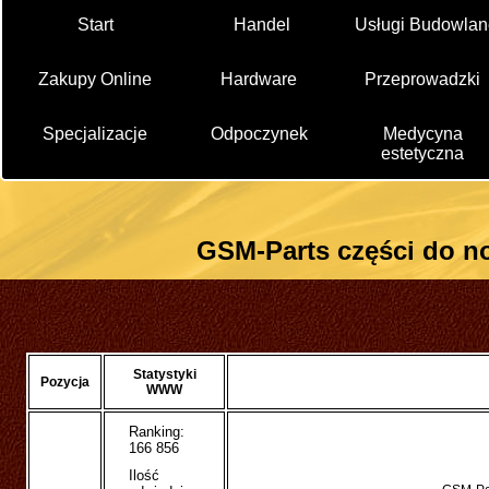
Start
Handel
Usługi Budowlan
Zakupy Online
Hardware
Przeprowadzki
Specjalizacje
Odpoczynek
Medycyna
estetyczna
GSM-Parts części do n
Statystyki
Pozycja
WWW
Ranking:
166 856
Ilość