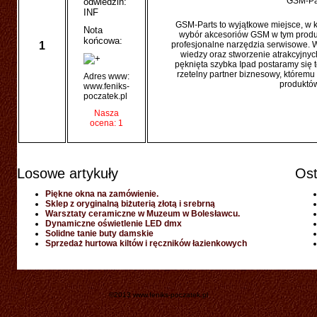
GSM-Par
odwiedzin:
INF
GSM-Parts to wyjątkowe miejsce, w 
Nota
wybór akcesoriów GSM w tym produkt
końcowa:
1
profesjonalne narzędzia serwisowe. W
wiedzy oraz stworzenie atrakcyjny
pęknięta szybka Ipad postaramy się t
rzetelny partner biznesowy, któremu
Adres www:
produktów
www.feniks-
poczatek.pl
Nasza
ocena: 1
Losowe artykuły
Ost
Piękne okna na zamówienie.
Sklep z oryginalną biżuterią złotą i srebrną
Warsztaty ceramiczne w Muzeum w Bolesławcu.
Dynamiczne oświetlenie LED dmx
Solidne tanie buty damskie
Sprzedaż hurtowa kiltów i ręczników łazienkowych
©2013 www.feniks-poczatek.pl