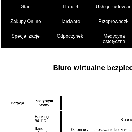
Start
Handel
Usługi Budowlan
Zakupy Online
Hardware
Przeprowadzki
Specjalizacje
Odpoczynek
Medycyna
estetyczna
Biuro wirtualne bezpie
Statystyki
Pozycja
WWW
Ranking:
Biuro 
84 116
Ilość
Ogromne zainteresowanie budzi wirt