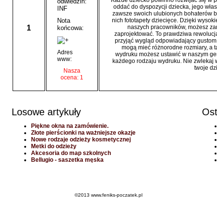
Każde dziecko powinno rozwijać się w pr
odwiedzin:
oddać do dyspozycji dziecka, jego wła
INF
zawsze swoich ulubionych bohaterów baj
Nota
nich fototapety dziecięce. Dzięki wyso
1
naszych pracowników, możesz zam
końcowa:
zaprojektować. To prawdziwa rewolucj
przyjąć wygląd odpowiadający gustom 
mogą mieć różnorodne rozmiary, a ta
Adres
wydruku możesz ustawić w naszym gen
www:
każdego rodzaju wydruku. Nie zwlekaj wi
twoje dz
Nasza
ocena: 1
Losowe artykuły
Ost
Piękne okna na zamówienie.
Złote pierścionki na ważniejsze okazje
Nowe rodzaje odzieży kosmetycznej
Metki do odzieży
Akcesoria do map szkolnych
Bellugio - saszetka męska
©2013 www.feniks-poczatek.pl