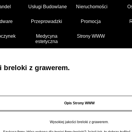
andel
Usługi Budowlane
Nieruchomości
O
dware
Przeprowadzki
Promocja
czynek
Medycyna
Strony WWW
estetyczna
i breloki z grawerem.
Opis Strony WWW
Wysokiej jakości breloki z grawerem.