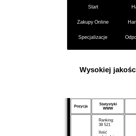
Start
H
Zakupy Online
Har
Specjalizacje
Odpo
Wysokiej jakośc
Statystyki
Pozycja
WWW
Ranking:
38 521
Ilość