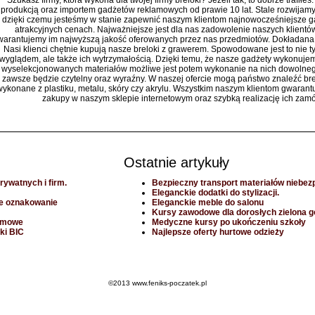
Szukasz firmy, która wykona dla twojej firmy breloki? Jeżeli tak, to dobrze trafiłe
produkcją oraz importem gadżetów reklamowych od prawie 10 lat. Stale rozwijamy s
dzięki czemu jesteśmy w stanie zapewnić naszym klientom najnowocześniejsze g
atrakcyjnych cenach. Najważniejsze jest dla nas zadowolenie naszych klientów
warantujemy im najwyższą jakość oferowanych przez nas przedmiotów. Dokładana o
Nasi klienci chętnie kupują nasze breloki z grawerem. Spowodowane jest to nie t
wyglądem, ale także ich wytrzymałością. Dzięki temu, że nasze gadżety wykonuje
wyselekcjonowanych materiałów możliwe jest potem wykonanie na nich dowolneg
zawsze będzie czytelny oraz wyraźny. W naszej ofercie mogą państwo znaleźć br
wykonane z plastiku, metalu, skóry czy akrylu. Wszystkim naszym klientom gwaran
zakupy w naszym sklepie internetowym oraz szybką realizację ich zam
Ostatnie artykuły
rywatnych i firm.
Bezpieczny transport materiałów niebez
Eleganckie dodatki do stylizacji.
e oznakowanie
Eleganckie meble do salonu
Kursy zawodowe dla dorosłych zielona g
lamowe
Medyczne kursy po ukończeniu szkoły
ki BIC
Najlepsze oferty hurtowe odzieży
©2013 www.feniks-poczatek.pl