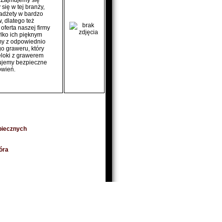
ś. Zajmujemy się
ię w tej branży,
adżety w bardzo
, dlatego też
ferta naszej firmy
ylko ich pięknym
my z odpowiednio
o graweru, który
eloki z grawerem
tujemy bezpieczne
ówień.
piecznych
óra