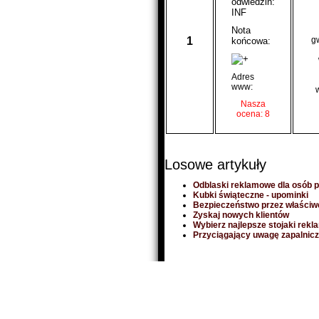
odwiedzin:
INF
Nota
1
g
końcowa:
Adres
www:
Nasza
ocena: 8
Losowe artykuły
Odblaski reklamowe dla osób p
Kubki świąteczne - upominki
Bezpieczeństwo przez właściw
Zyskaj nowych klientów
Wybierz najlepsze stojaki rek
Przyciągający uwagę zapalnicz