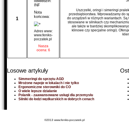
S
odwiedzin:
INF
Uszczelki, oringi i simeringi pra
Nota
przedsiębiorstwa. Wprowadzamy do sp
końcowa:
1
do urządzeń w różnych wariantach. Są t
stosowane w silnikach czy mechanizmach
ale także w bardziej skomplikowany
klinowe czy specjalne oringi). Ofer
Adres www:
klie
www.feniks-
poczatek.pl
Nasza
ocena: 6
Losowe artykuły
Ost
Simmeringi do sprzętu AGD
Mrożone napoje w lokalach i nie tylko
Ergonomiczne sterowniki do CO
O wiele lepsze działanie
Polanik - zaawansowane usługi dla przemysłu
Silniki do łodzi wędkarskich w dobrych cenach
©2013 www.feniks-poczatek.pl