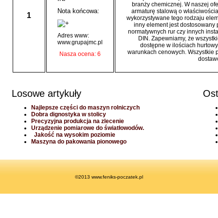
branży chemicznej. W naszej of
Nota końcowa:
armaturę stalową o właściwościa
1
wykorzystywane tego rodzaju elem
inny element jest dostosowany
normatywnych rur czy innych insta
Adres www:
DIN. Zapewniamy, że wszystki
www.grupajmc.pl
dostępne w ilościach hurtowy
warunkach cenowych. Wszystkie p
Nasza ocena: 6
dostaw
Losowe artykuły
Ost
Najlepsze części do maszyn rolniczych
Dobra dignostyka w stolicy
Precyzyjna produkcja na zlecenie
Urządzenie pomiarowe do światłowodów.
Jakość na wysokim poziomie
Maszyna do pakowania pionowego
©2013 www.feniks-poczatek.pl