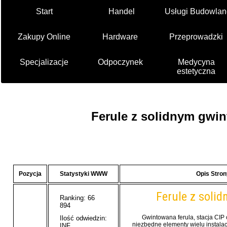
Start
Handel
Usługi Budowlan
Zakupy Online
Hardware
Przeprowadzki
Specjalizacje
Odpoczynek
Medycyna
estetyczna
Ferule z solidnym gwi
Pozycja
Statystyki WWW
Opis Str
Ferule z soli
Ranking: 66
894
Gwintowana ferula, stacja CIP
Ilość odwiedzin:
niezbędne elementy wielu instalac
INF