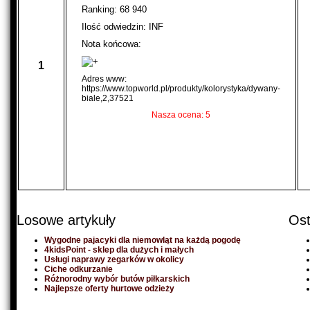
Ranking: 68 940
Ilość odwiedzin: INF
Nota końcowa:
1
Adres www:
https://www.topworld.pl/produkty/kolorystyka/dywany-
biale,2,37521
Nasza ocena: 5
Losowe artykuły
Ost
Wygodne pajacyki dla niemowląt na każdą pogodę
4kidsPoint - sklep dla dużych i małych
Usługi naprawy zegarków w okolicy
Ciche odkurzanie
Różnorodny wybór butów piłkarskich
Najlepsze oferty hurtowe odzieży