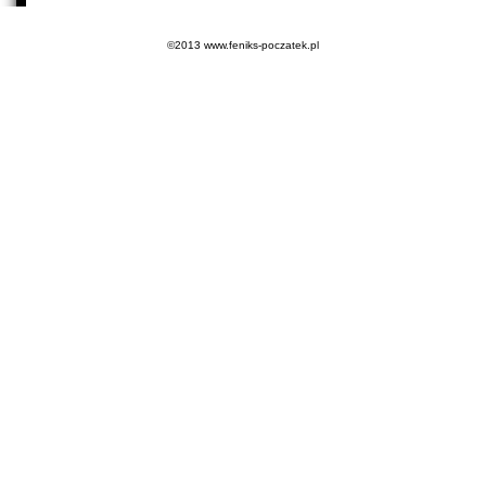
©2013 www.feniks-poczatek.pl