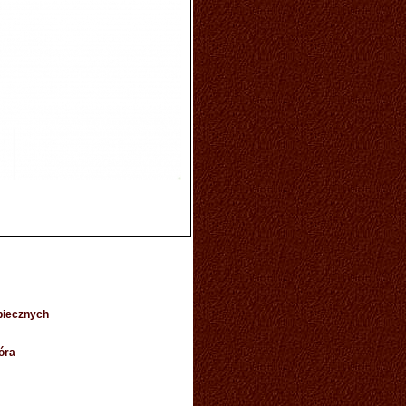
piecznych
óra