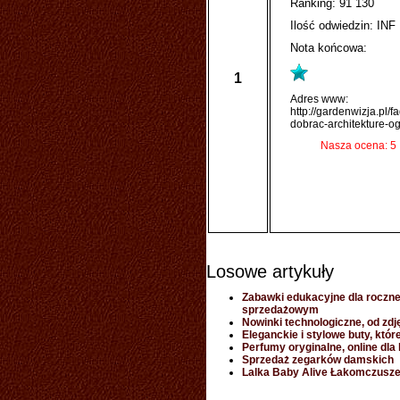
Ranking: 91 130
Ilość odwiedzin: INF
Nota końcowa:
1
Adres www:
http://gardenwizja.pl/fa
dobrac-architekture-o
Nasza ocena: 5
Losowe artykuły
Zabawki edukacyjne dla roczn
sprzedażowym
Nowinki technologiczne, od zdj
Eleganckie i stylowe buty, któ
Perfumy oryginalne, online dla
Sprzedaż zegarków damskich
Lalka Baby Alive Łakomczusze