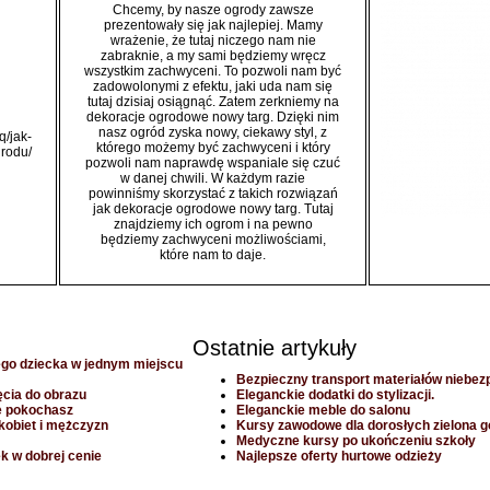
Chcemy, by nasze ogrody zawsze
prezentowały się jak najlepiej. Mamy
wrażenie, że tutaj niczego nam nie
zabraknie, a my sami będziemy wręcz
wszystkim zachwyceni. To pozwoli nam być
zadowolonymi z efektu, jaki uda nam się
tutaj dzisiaj osiągnąć. Zatem zerkniemy na
dekoracje ogrodowe nowy targ. Dzięki nim
nasz ogród zyska nowy, ciekawy styl, z
q/jak-
którego możemy być zachwyceni i który
grodu/
pozwoli nam naprawdę wspaniale się czuć
w danej chwili. W każdym razie
powinniśmy skorzystać z takich rozwiązań
jak dekoracje ogrodowe nowy targ. Tutaj
znajdziemy ich ogrom i na pewno
będziemy zachwyceni możliwościami,
które nam to daje.
Ostatnie artykuły
ego dziecka w jednym miejscu
Bezpieczny transport materiałów niebez
ęcia do obrazu
Eleganckie dodatki do stylizacji.
re pokochasz
Eleganckie meble do salonu
 kobiet i mężczyzn
Kursy zawodowe dla dorosłych zielona g
Medyczne kursy po ukończeniu szkoły
k w dobrej cenie
Najlepsze oferty hurtowe odzieży