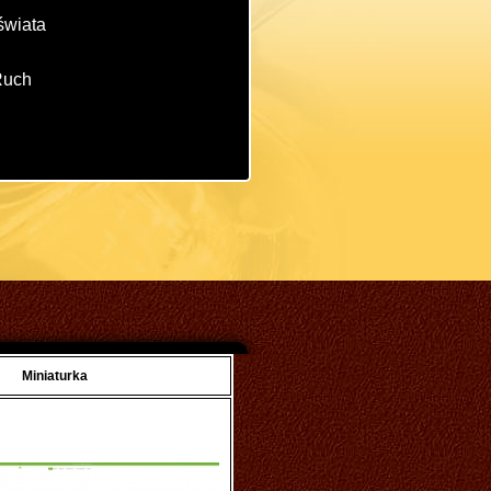
świata
Ruch
Miniaturka