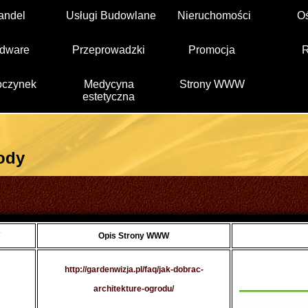
andel
Usługi Budowlane
Nieruchomości
O
dware
Przeprowadzki
Promocja
czynek
Medycyna
Strony WWW
estetyczna
ody
Opis Strony WWW
http://gardenwizja.pl/faq/jak-dobrac-
architekture-ogrodu/