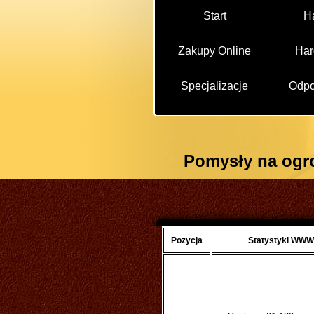
Start
H
Zakupy Online
Har
Specjalizacje
Odpo
Pomysły na ogr
Pozycja
Statystyki WWW