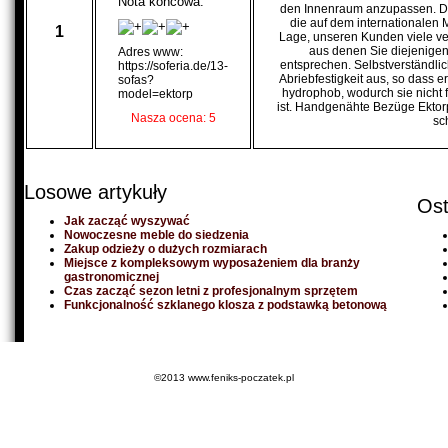
Nota końcowa:
den Innenraum anzupassen. Den
die auf dem internationalen M
1
Lage, unseren Kunden viele ve
aus denen Sie diejenigen
Adres www:
entsprechen. Selbstverständlic
https://soferia.de/13-
Abriebfestigkeit aus, so dass 
sofas?
hydrophob, wodurch sie nicht f
model=ektorp
ist. Handgenähte Bezüge Ektorp
Nasza ocena: 5
sc
Losowe artykuły
Ost
Jak zacząć wyszywać
Nowoczesne meble do siedzenia
Zakup odzieży o dużych rozmiarach
Miejsce z kompleksowym wyposażeniem dla branży
gastronomicznej
Czas zacząć sezon letni z profesjonalnym sprzętem
Funkcjonalność szklanego klosza z podstawką betonową
©2013 www.feniks-poczatek.pl