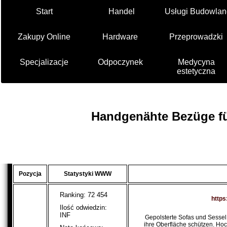
Start
Handel
Usługi Budowlan
Zakupy Online
Hardware
Przeprowadzki
Specjalizacje
Odpoczynek
Medycyna
estetyczna
Handgenähte Bezüge fü
Pozycja
Statystyki WWW
Ranking: 72 454
https
Ilość odwiedzin:
INF
Gepolsterte Sofas und Sessel 
ihre Oberfläche schützen. Hoc