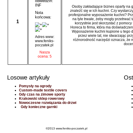
odwiedzin:
INF
Osoby zakładające biznes oparty na g
znaleźć się w ich kuchni. Czy wystarcz
Nota
profesjonalne wyposażenie kuchni? Prze
końcowa:
na tyle trwałe, żeby mogły przetrwać
1
korzystnie jest skorzystać z pomocy 
Horeca to firma, która ma doświadcze
Wyposażenie kuchni kupione u tego do
przez wiele lat, nie stwarzając p
Adres www:
różnorodność narzędzi oznacza, że 
www.feniks-
docen
poczatek.pl
Nasza
ocena: 5
Losowe artykuły
Ost
Pomysły na ogrody
Custom-made textile covers
Gdy czas na zimowe sporty
Krakowski sklep rowerowy
Nowoczesne rozwiązania do drzwi
Gdy konieczne garnki
©2013 www.feniks-poczatek.pl