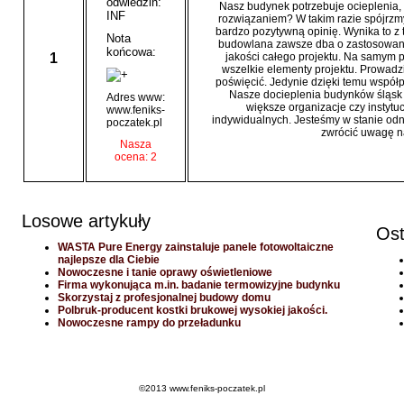
odwiedzin:
Nasz budynek potrzebuje ocieplenia, 
INF
rozwiązaniem? W takim razie spójrzmy
bardzo pozytywną opinię. Wynika to z t
Nota
budowlana zawsze dba o zastosowanie
końcowa:
1
jakości całego projektu. Na samym 
wszelkie elementy projektu. Prowadzi 
poświęcić. Jedynie dzięki temu współ
Nasze docieplenia budynków śląsk to 
Adres www:
większe organizacje czy instytu
www.feniks-
indywidualnych. Jesteśmy w stanie odni
poczatek.pl
zwrócić uwagę n
Nasza
ocena: 2
Losowe artykuły
Ost
WASTA Pure Energy zainstaluje panele fotowoltaiczne
najlepsze dla Ciebie
Nowoczesne i tanie oprawy oświetleniowe
Firma wykonująca m.in. badanie termowizyjne budynku
Skorzystaj z profesjonalnej budowy domu
Polbruk-producent kostki brukowej wysokiej jakości.
Nowoczesne rampy do przeładunku
©2013 www.feniks-poczatek.pl