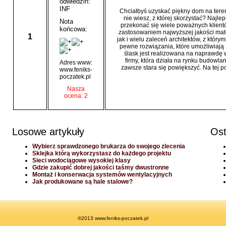
odwiedzin:
INF
Chciałbyś uzyskać piękny dom na teren
nie wiesz, z której skorzystać? Najl
Nota
przekonać się wiele poważnych klientów
końcowa:
zastosowaniem najwyższej jakości mater
1
jak i wielu zaleceń architektów, z któ
pewne rozwiązania, które umożliwiaj
ślask jest realizowana na naprawdę
firmy, która działa na rynku budowla
Adres www:
zawsze stara się powiększyć. Na tej po
www.feniks-
poczatek.pl
Nasza
ocena: 2
Losowe artykuły
Ost
Wybierz sprawdzonego brukarza do swojego zlecenia
Sklejka którą wykorzystasz do każdego projektu
Sieci wodociągowe wysokiej klasy
Gdzie zakupić dobrej jakości taśmy dwustronne
Montaż i konserwacja systemów wentylacyjnych
Jak produkowane są hale stalowe?
©2013 www.feniks-poczatek.pl