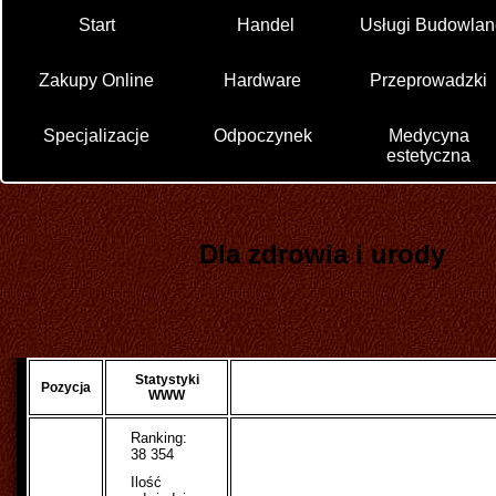
Start
Handel
Usługi Budowlan
Zakupy Online
Hardware
Przeprowadzki
Specjalizacje
Odpoczynek
Medycyna
estetyczna
Dla zdrowia i urody
Statystyki
Pozycja
WWW
Ranking:
38 354
Ilość