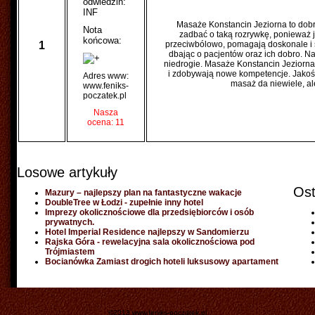
odwiedzin:
INF
Masaże Konstancin Jeziorna to dobr
Nota
zadbać o taką rozrywkę, ponieważ j
końcowa:
1
przeciwbólowo, pomagają doskonale i s
dbając o pacjentów oraz ich dobro. Na
niedrogie. Masaże Konstancin Jeziorna 
i zdobywają nowe kompetencje. Jakość i
Adres www:
masaż da niewiele, al
www.feniks-
poczatek.pl
Nasza
ocena: 11
Losowe artykuły
Ost
Mazury – najlepszy plan na fantastyczne wakacje
DoubleTree w Łodzi - zupełnie inny hotel
Imprezy okolicznościowe dla przedsiębiorców i osób
prywatnych.
Hotel Imperial Residence najlepszy w Sandomierzu
Rajska Góra - rewelacyjna sala okolicznościowa pod
Trójmiastem
Bocianówka Zamiast drogich hoteli luksusowy apartament
©2013 www.feniks-poczatek.pl