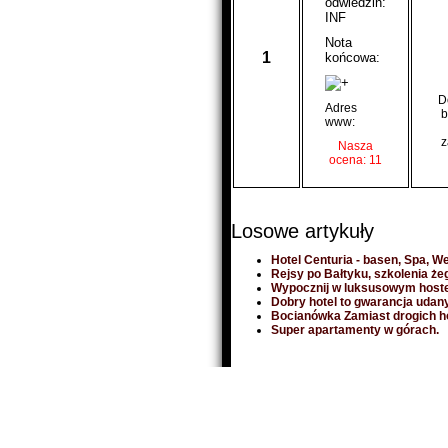
odwiedzin:
INF
Nota
1
końcowa:
D
Adres
b
www:
z
Nasza
ocena: 11
Losowe artykuły
Hotel Centuria - basen, Spa, We
Rejsy po Bałtyku, szkolenia żeg
Wypocznij w luksusowym hoste
Dobry hotel to gwarancja udan
Bocianówka Zamiast drogich h
Super apartamenty w górach.