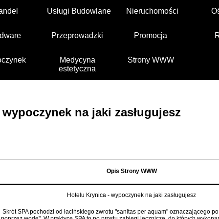
andel
Usługi Budowlane
Nieruchomości
O
dware
Przeprowadzki
Promocja
czynek
Medycyna
Strony WWW
estetyczna
- wypoczynek na jaki zasługujesz
Opis Strony WWW
Hotelu Krynica - wypoczynek na jaki zasługujesz
Skrót SPA pochodzi od łacińskiego zwrotu "sanitas per aquam" oznaczającego po
poprzez wodę". W praktyce SPA to po prostu zabiegi lecznicze, do których wykona