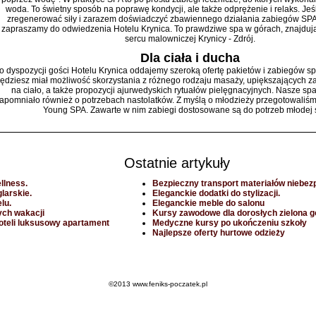
woda. To świetny sposób na poprawę kondycji, ale także odprężenie i relaks. Jeśl
zregenerować siły i zarazem doświadczyć zbawiennego działania zabiegów SPA,
zapraszamy do odwiedzenia Hotelu Krynica. To prawdziwe spa w górach, znajdu
sercu malowniczej Krynicy - Zdrój.
Dla ciała i ducha
o dyspozycji gości Hotelu Krynica oddajemy szeroką ofertę pakietów i zabiegów s
ędziesz miał możliwość skorzystania z różnego rodzaju masaży, upiększających z
na ciało, a także propozycji ajurwedyskich rytuałów pielęgnacyjnych. Nasze sp
apomniało również o potrzebach nastolatków. Z myślą o młodzieży przegotowaliś
Young SPA. Zawarte w nim zabiegi dostosowane są do potrzeb młodej 
Ostatnie artykuły
llness.
Bezpieczny transport materiałów niebez
larskie.
Eleganckie dodatki do stylizacji.
lu.
Eleganckie meble do salonu
ych wakacji
Kursy zawodowe dla dorosłych zielona g
oteli luksusowy apartament
Medyczne kursy po ukończeniu szkoły
Najlepsze oferty hurtowe odzieży
©2013 www.feniks-poczatek.pl