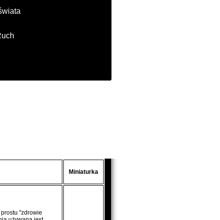
świata
Ruch
Miniaturka
 prostu "zdrowie
nia używana jest