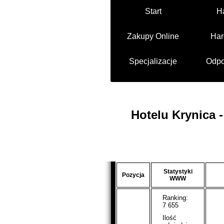
Start
H
Zakupy Online
Har
Specjalizacje
Odpo
Hotelu Krynica 
Statystyki
Pozycja
WWW
Ranking:
7 655
Ilość