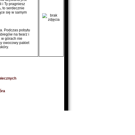
i i Ty pragniesz
 to serdecznie
jące się w samym
pa. Podczas pobytu
abiegów na twarz i
a w górach nie
my owocowy pakiet
skóry.
piecznych
óra