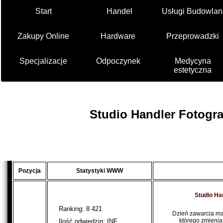
Start
Handel
Usługi Budowlan
Zakupy Online
Hardware
Przeprowadzki
Specjalizacje
Odpoczynek
Medycyna
estetyczna
Studio Handler Fotograf
Pozycja
Statystyki WWW
Studio Han
Ranking: 8 421
Dzień zawarcia mał
którego zmienia
Ilość odwiedzin: INF