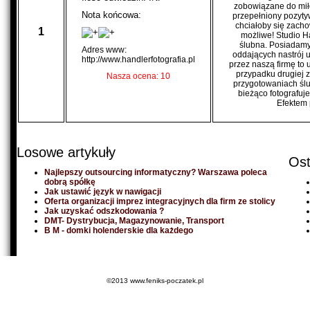
zobowiązane do miło
Nota końcowa:
przepełniony pozyty
chciałoby się zacho
1
możliwe! Studio Ha
ślubna. Posiadamy
Adres www:
oddających nastrój 
http://www.handlerfotografia.pl
przez naszą firmę to 
przypadku drugiej 
Nasza ocena: 10
przygotowaniach ślu
bieżąco fotografuj
Efektem 
Losowe artykuły
Ost
Najlepszy outsourcing informatyczny? Warszawa poleca
dobrą spółkę
Jak ustawić język w nawigacji
Oferta organizacji imprez integracyjnych dla firm ze stolicy
Jak uzyskać odszkodowania ?
DMT- Dystrybucja, Magazynowanie, Transport
B M - domki holenderskie dla każdego
©2013 www.feniks-poczatek.pl