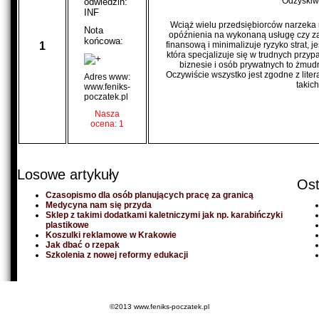
Odzyskiw
odwiedzin:
INF
Wciąż wielu przedsiębiorców narzeka 
Nota
opóźnienia na wykonaną usługę czy za
końcowa:
1
finansową i minimalizuje ryzyko strat, j
która specjalizuje się w trudnych prz
biznesie i osób prywatnych to żmudn
Oczywiście wszystko jest zgodne z lite
Adres www:
takic
www.feniks-
poczatek.pl
Nasza
ocena: 1
Losowe artykuły
Ost
Czasopismo dla osób planujących pracę za granicą
Medycyna nam się przyda
Sklep z takimi dodatkami kaletniczymi jak np. karabińczyki
plastikowe
Koszulki reklamowe w Krakowie
Jak dbać o rzepak
Szkolenia z nowej reformy edukacji
©2013 www.feniks-poczatek.pl