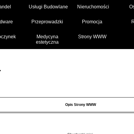
andel
Usługi Budowlane
Nieruchomości
O
dware
Przeprowadzki
Promocja
czynek
Medycyna
Strony WWW
estetyczna
.
Opis Strony WWW