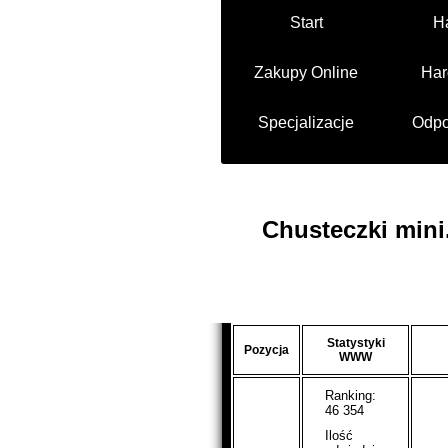
Start
H
Zakupy Online
Har
Specjalizacje
Odpo
Chusteczki mini
Statystyki
Pozycja
WWW
Ranking:
46 354
Ilość