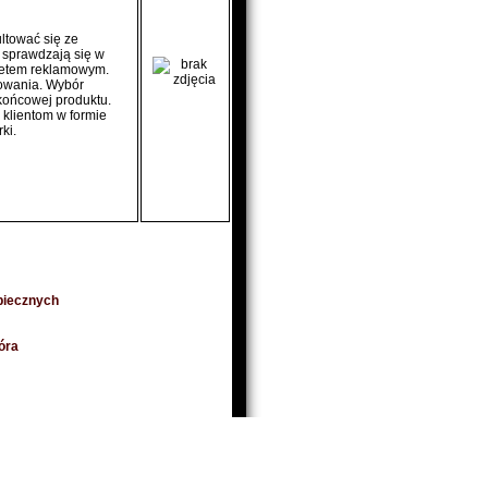
ltować się ze
e sprawdzają się w
żetem reklamowym.
kowania. Wybór
końcowej produktu.
 klientom w formie
ki.
piecznych
óra