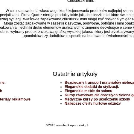
Chusteczki mini.
W celu zapewnienia właściwego konfekcjonowania produktów najlepiej skonsu
pecjalistami. Firma Quartz oferuje produkty takie jak, chusteczki mini które świetni
ażdej sytuacji. Właściwie zapakowane chusteczki mini mogą być doskonałym gad
Mogą zostać zapakowane w saszetki klasyczne, podwójne, potrójne i mini opa
akowania i techniki druku elementów graficznych to zmienne decydujące o cenie 
obrze wybrany produkt z ciekawą grafiką wysokiej jakości, który jest przekazywany
upominków czy dodatków to sposób na budowanie świadomości mar
Ostatnie artykuły
ne.
Bezpieczny transport materiałów niebez
Eleganckie dodatki do stylizacji.
ch
Eleganckie meble do salonu
Kursy zawodowe dla dorosłych zielona g
teriały reklamowe
Medyczne kursy po ukończeniu szkoły
Najlepsze oferty hurtowe odzieży
©2013 www.feniks-poczatek.pl