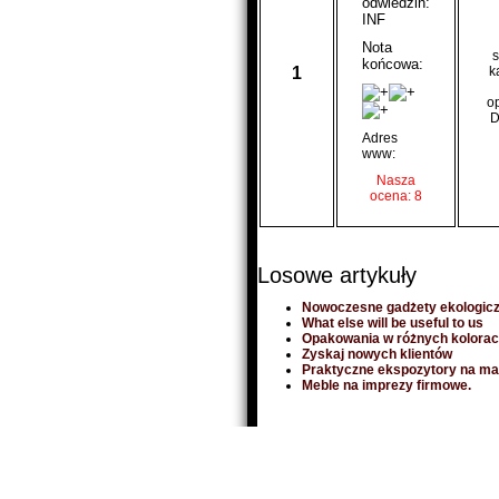
odwiedzin:
INF
Nota
s
końcowa:
1
k
op
D
Adres
www:
Nasza
ocena: 8
Losowe artykuły
Nowoczesne gadżety ekologicz
What else will be useful to us
Opakowania w różnych kolora
Zyskaj nowych klientów
Praktyczne ekspozytory na ma
Meble na imprezy firmowe.