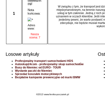
odwiedzin:
INF
W związku z tym, że transport jest dz
Nota
międzynarodowym, na terenie naszego 
1
usług w tym zakresie. Jedną z nich jes
końcowa:
uznaniem w oczach klientów. Jeśli inter
jesteśmy pewni, że warto postawić 
zdecyduje, nie będzie musiał martwi
Adres
wykony
www:
Nasza
ocena: 7
Losowe artykuły
Ost
Profesjonalny transport samochodami HDS
Autoskup24com - profesjonalny skup samochodów
Busy do Niemiec od EURO - TOUR
Wysłanie paczki do Niemiec
Sprzedaż koszulek motocyklowych
Bezpłatne kampanie prewencyjne od marki BMW
©2013 www.feniks-poczatek.pl