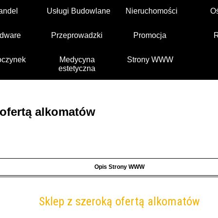
andel
Usługi Budowlane
Nieruchomości
O
dware
Przeprowadzki
Promocja
czynek
Medycyna
Strony WWW
estetyczna
 ofertą alkomatów
Opis Strony WWW
Sklep z szeroką ofertą alkomatów