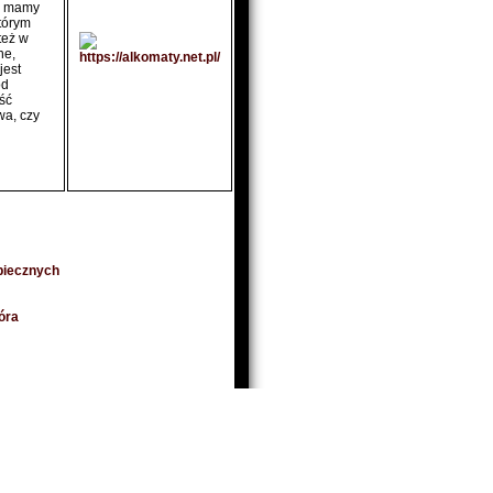
ki mamy
tórym
też w
ne,
jest
od
ść
wa, czy
piecznych
óra