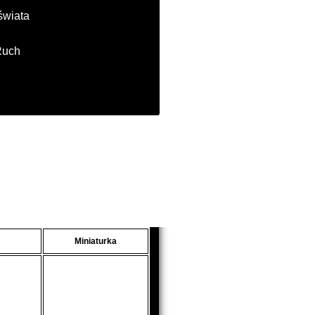
świata
Ruch
Miniaturka