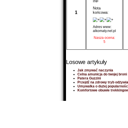
INF
Nota
1
końcowa:
Adres www:
alkomaty.net.pl
Nasza ocena:
5
Losowe artykuły
Jak zmywać naczynia
Celna amunicja do twojej broni 
Patera Guzzini
Przejdź na zdrowy tryb odżywi
Umywalka o dużej popularnośc
Komfortowe obuwie trekkingowe