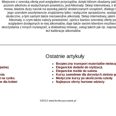
Miejscem z szeroką ofertą pod względem przyrządów, dzięki którym zbadamy ja
poziom alkoholu w wydychanym powietrzu, jest Alkomaty. Sklep internetowy, o k
mowa, kładzie duży nacisk na wysoką jakość dostarczanych urządzeń, dlatego 
jego szerokim asortymencie znajdziemy tylko i wyłącznie sprawdzone, wydaj
skuteczne, a tym samym także niezawodne alkomaty. Sklep internetowy, jakim 
Alkomaty, o czym także należy powiedzieć, oprócz bardzo szerokiej oferty p
względem dostępnych w niej alkomatów, daje także swoim klientom możliwo
skorzystania z innych rozwiązań, a dokładniej mówiąc, usług takich jak np. napra
też kalibracje alkomatów.
Ostatnie artykuły
Bezpieczny transport materiałów niebez
palnej
Eleganckie dodatki do stylizacji.
Eleganckie meble do salonu
ania
Kursy zawodowe dla dorosłych zielona g
i na rynku
Medyczne kursy po ukończeniu szkoły
 dla kobiet
Najlepsze oferty hurtowe odzieży
©2013 www.feniks-poczatek.pl