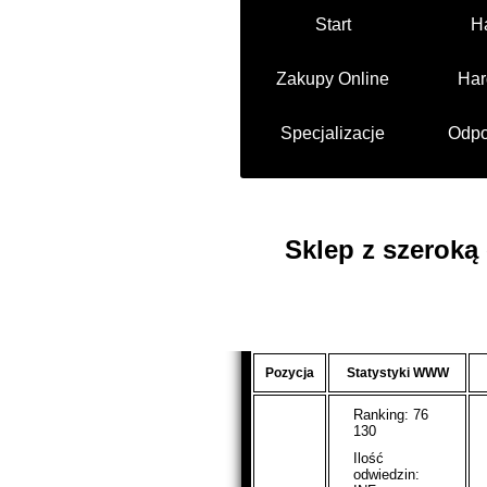
Start
H
Zakupy Online
Har
Specjalizacje
Odpo
Sklep z szeroką
Pozycja
Statystyki WWW
Ranking: 76
130
Ilość
odwiedzin: