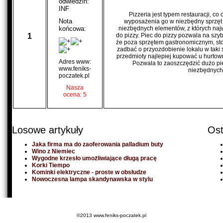
odwiedzin:
INF
Pizzeria jest typem restauracji, c
Nota
wyposażenia go w niezbędny sprzęt 
końcowa:
niezbędnych elementów, z których najw
1
do pizzy. Piec do pizzy pozwala na szy
że poza sprzętem gastronomicznym, stoli
zadbać o przyozdobienie lokalu w taki
przedmioty najlepiej kupować u hurtow
Adres www:
Pozwala to zaoszczędzić dużo pi
www.feniks-
niezbędnych
poczatek.pl
Nasza
ocena: 5
Losowe artykuły
Ost
Jaka firma ma do zaoferowania palladium buty
Wino z Niemiec
Wygodne krzesło umożliwiające długą pracę
Korki Tiempo
Kominki elektryczne - proste w obsłudze
Nowoczesna lampa skandynawska w stylu
©2013 www.feniks-poczatek.pl