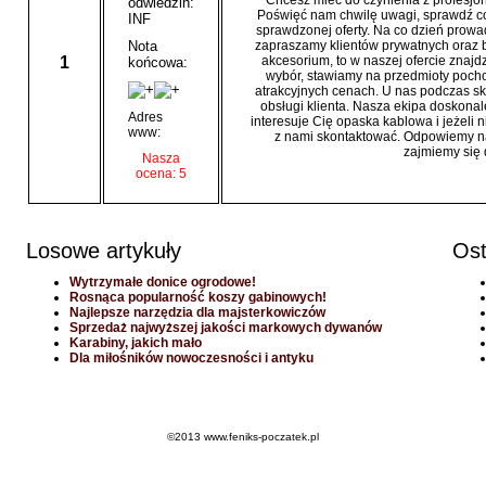
Chcesz mieć do czynienia z profesjo
odwiedzin:
Poświęć nam chwilę uwagi, sprawdź co 
INF
sprawdzonej oferty. Na co dzień prow
Nota
zapraszamy klientów prywatnych oraz b
1
akcesorium, to w naszej ofercie znajd
końcowa:
wybór, stawiamy na przedmioty poch
atrakcyjnych cenach. U nas podczas s
obsługi klienta. Nasza ekipa doskonal
Adres
interesuje Cię opaska kablowa i jeżeli 
www:
z nami skontaktować. Odpowiemy na 
zajmiemy się
Nasza
ocena: 5
Losowe artykuły
Ost
Wytrzymałe donice ogrodowe!
Rosnąca popularność koszy gabinowych!
Najlepsze narzędzia dla majsterkowiczów
Sprzedaż najwyższej jakości markowych dywanów
Karabiny, jakich mało
Dla miłośników nowoczesności i antyku
©2013 www.feniks-poczatek.pl