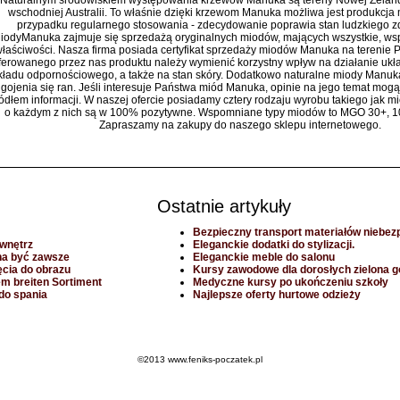
Naturalnym środowiskiem występowania krzewów Manuka są tereny Nowej Zelandi
wschodniej Australii. To właśnie dzięki krzewom Manuka możliwa jest produkcja m
przypadku regularnego stosowania - zdecydowanie poprawia stan ludzkiego z
iodyManuka zajmuje się sprzedażą oryginalnych miodów, mających wszystkie, w
łaściwości. Nasza firma posiada certyfikat sprzedaży miodów Manuka na terenie P
ferowanego przez nas produktu należy wymienić korzystny wpływ na działanie uk
kładu odpornościowego, a także na stan skóry. Dodatkowo naturalne miody Manuk
gojenia się ran. Jeśli interesuje Państwa miód Manuka, opinie na jego temat mogą
ódłem informacji. W naszej ofercie posiadamy cztery rodzaju wyrobu takiego jak 
o każdym z nich są w 100% pozytywne. Wspomniane typy miodów to MGO 30+, 10
Zapraszamy na zakupy do naszego sklepu internetowego.
Ostatnie artykuły
Bezpieczny transport materiałów niebez
 wnętrz
Eleganckie dodatki do stylizacji.
a być zawsze
Eleganckie meble do salonu
ęcia do obrazu
Kursy zawodowe dla dorosłych zielona g
em breiten Sortiment
Medyczne kursy po ukończeniu szkoły
do spania
Najlepsze oferty hurtowe odzieży
©2013 www.feniks-poczatek.pl