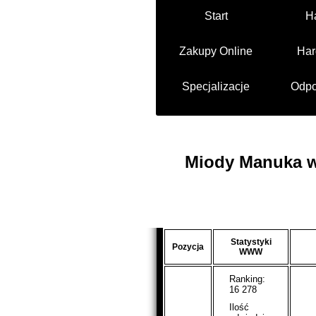
Start
H
Zakupy Online
Har
Specjalizacje
Odpo
Miody Manuka w
Statystyki
Pozycja
WWW
Ranking:
16 278
Ilość