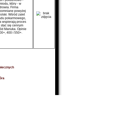
i i południowo -
iodu, który - w
drowia. Firma
spomniane powyżej
olski. Wśród zalet
ładu pokarmowego,
a wspierają proces
 stać się cennym
miód Manuka. Opinie
0+, 400 i 550+.
piecznych
óra