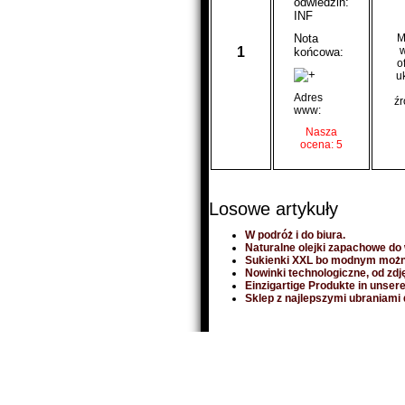
odwiedzin:
INF
Nota
M
1
w
końcowa:
o
u
Adres
źr
www:
Nasza
ocena: 5
Losowe artykuły
W podróż i do biura.
Naturalne olejki zapachowe do
Sukienki XXL bo modnym możn
Nowinki technologiczne, od zdj
Einzigartige Produkte in unser
Sklep z najlepszymi ubraniami 