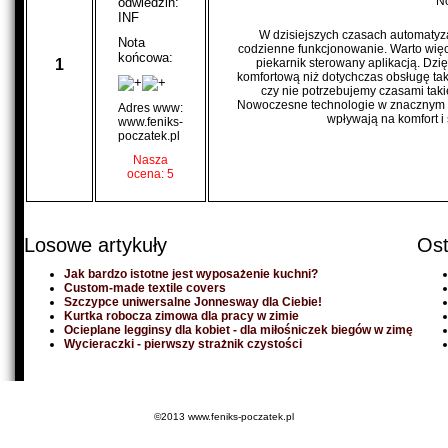
N
odwiedzin:
INF
W dzisiejszych czasach automatyz
Nota
codzienne funkcjonowanie. Warto więc 
końcowa:
1
piekarnik sterowany aplikacją. Dzi
komfortową niż dotychczas obsługę ta
czy nie potrzebujemy czasami taki
Nowoczesne technologie w znacznym s
Adres www:
wpływają na komfort i
www.feniks-
poczatek.pl
Nasza
ocena: 5
Losowe artykuły
Ost
Jak bardzo istotne jest wyposażenie kuchni?
Custom-made textile covers
Szczypce uniwersalne Jonnesway dla Ciebie!
Kurtka robocza zimowa dla pracy w zimie
Ocieplane legginsy dla kobiet - dla miłośniczek biegów w zimę
Wycieraczki - pierwszy strażnik czystości
©2013 www.feniks-poczatek.pl