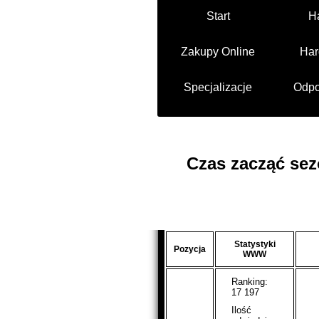
Start
H
Zakupy Online
Har
Specjalizacje
Odpo
Czas zacząć sez
Statystyki
Pozycja
WWW
Ranking:
17 197
Ilość