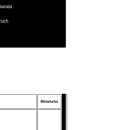
świata
Ruch
Miniaturka