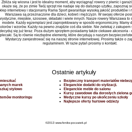
Zbliża się wiosna i jest to idealny moment, aby wyciągnąć rowery z piwnic i garaż
okaże się, że po zimie Twój sprzęt nie nadaje się do dalszego użytku, zapoznaj si
klep internetowy i stacjonarny Rama Sport gwarantuje wysoką jakość produktów i 
Warszawa są przeznaczone dla dzieci, kobiet i mężczyzn. W swojej ofercie po
urystyczne, miejskie, szosowe, składaki i wiele innych. Nasze rowery Warszawa t
modele. Każdy egzemplarz jest zaprojektowany w sposób ergonomiczny. Mamy 
kolorów i wzorów. Każdy na pewno znajdzie coś dla siebie. Nie zwlekaj z zakupem 
decyduj się już teraz. Poza dużym sprzętem posiadamy także ciekawe akcesoria - o
plecaki. Są to równie niezbędne elementy, które decydują o naszym bezpieczeństwie
Wystarczy zarejestrować się na naszej stronie internetowej. Prosimy także o za
regulaminem. W razie pytań prosimy o kontakt.
Ostatnie artykuły
e mieszkać
Bezpieczny transport materiałów niebez
znanych marek
Eleganckie dodatki do stylizacji.
eszkaj stylowo
Eleganckie meble do salonu
Kursy zawodowe dla dorosłych zielona g
stemów monitoringu
Medyczne kursy po ukończeniu szkoły
Najlepsze oferty hurtowe odzieży
©2013 www.feniks-poczatek.pl