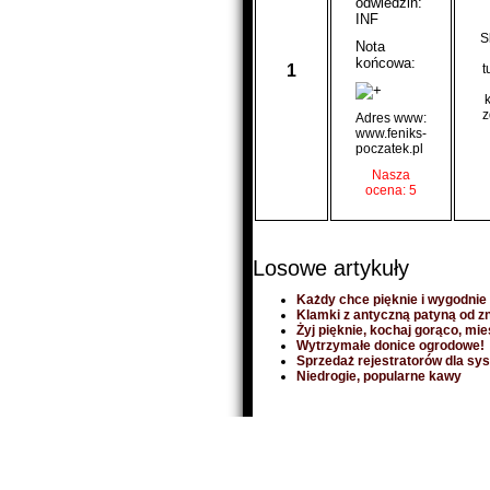
odwiedzin:
INF
S
Nota
końcowa:
1
t
z
Adres www:
www.feniks-
poczatek.pl
Nasza
ocena: 5
Losowe artykuły
Każdy chce pięknie i wygodni
Klamki z antyczną patyną od 
Żyj pięknie, kochaj gorąco, mi
Wytrzymałe donice ogrodowe!
Sprzedaż rejestratorów dla sy
Niedrogie, popularne kawy