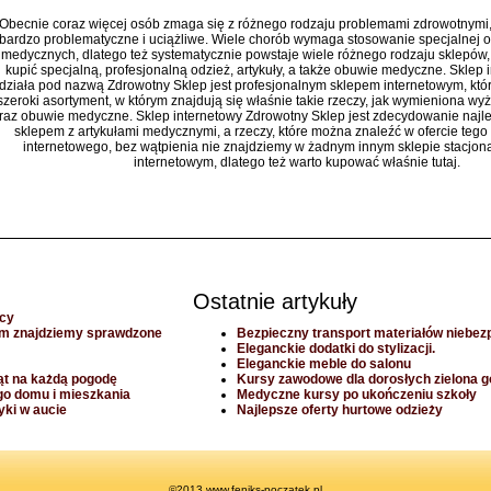
Obecnie coraz więcej osób zmaga się z różnego rodzaju problemami zdrowotnymi, 
bardzo problematyczne i uciążliwe. Wiele chorób wymaga stosowanie specjalnej od
medycznych, dlatego też systematycznie powstaje wiele różnego rodzaju sklepów
kupić specjalną, profesjonalną odzież, artykuły, a także obuwie medyczne. Sklep i
działa pod nazwą Zdrowotny Sklep jest profesjonalnym sklepem internetowym, któ
szeroki asortyment, w którym znajdują się właśnie takie rzeczy, jak wymieniona wyże
raz obuwie medyczne. Sklep internetowy Zdrowotny Sklep jest zdecydowanie naj
sklepem z artykułami medycznymi, a rzeczy, które można znaleźć w ofercie tego
internetowego, bez wątpienia nie znajdziemy w żadnym innym sklepie stacjona
internetowym, dlatego też warto kupować właśnie tutaj.
Ostatnie artykuły
ocy
ym znajdziemy sprawdzone
Bezpieczny transport materiałów niebez
Eleganckie dodatki do stylizacji.
Eleganckie meble do salonu
ąt na każdą pogodę
Kursy zawodowe dla dorosłych zielona g
go domu i mieszkania
Medyczne kursy po ukończeniu szkoły
ki w aucie
Najlepsze oferty hurtowe odzieży
©2013 www.feniks-poczatek.pl