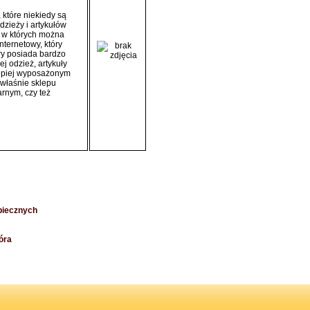
które niekiedy są
zieży i artykułów
, w których można
nternetowy, który
ry posiada bardzo
j odzież, artykuły
lepiej wyposażonym
 właśnie sklepu
rnym, czy też
piecznych
óra