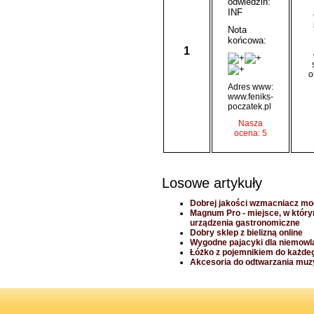
odwiedzin:
INF
Nota
końcowa:
1
o
Adres www:
www.feniks-
poczatek.pl
Nasza
ocena: 5
Losowe artykuły
Dobrej jakości wzmacniacz m
Magnum Pro - miejsce, w któr
urządzenia gastronomiczne
Dobry sklep z bielizną online
Wygodne pajacyki dla niemowl
Łóżko z pojemnikiem do każde
Akcesoria do odtwarzania muzy