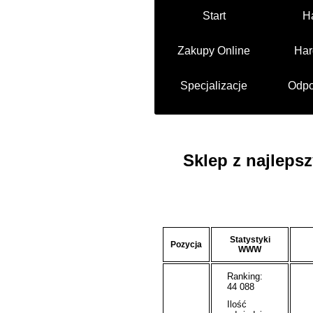
Start
H
Zakupy Online
Har
Specjalizacje
Odpo
Sklep z najleps
Statystyki
Pozycja
WWW
Ranking:
44 088
Ilość