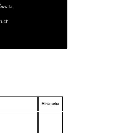
świata
Ruch
Miniaturka