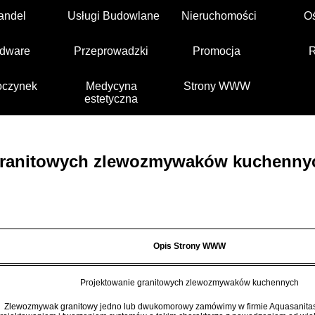
andel
Usługi Budowlane
Nieruchomości
O
dware
Przeprowadzki
Promocja
czynek
Medycyna
Strony WWW
estetyczna
granitowych zlewozmywaków kuchenny
Opis Strony WWW
Projektowanie granitowych zlewozmywaków kuchennych
Zlewozmywak granitowy jedno lub dwukomorowy zamówimy w firmie Aquasanitas