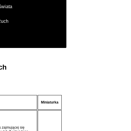
świata
Ruch
ch
Miniaturka
 zajmującej się