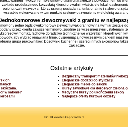
rojektowaniem i tworzeniem systemów o takim charakterze z powodzeniem od wielu
zakładu produkcyjnego korzystają klienci prywatni i właściciele lokali gastronom
regionu, czyli wszyscy ci, którzy pragną posiadania funkcjonalnie i stylowo urząd
wszystkie wykonywane w tym punkcie systemy otrzymujemy wieloletnią gwaranc
Jednokomorowe zlewozmywaki z granitu w najlepsz
mówiony jedno bądź dwukomorowy zlewozmywak granitowy na wymiar zostaje do
podany przez klienta zawsze terminowo, zgodnie ze wcześniejszymi ustaleniami z
Ekspresowy montaż, fachowe doradztwo techniczne we wszystkich kłopotliwych kwe
powody, aby wybrać omawianą firmę, dysponującą nowoczesnym parkiem maszyn
obraną grupą pracowników. Dozowniki kuchenne i szereg innych akcesoriów tak
zakładzie.
Ostatnie artykuły
Bezpieczny transport materiałów niebez
rskich
Eleganckie dodatki do stylizacji.
 małych
Eleganckie meble do salonu
a skórzana.
Kursy zawodowe dla dorosłych zielona g
zor w salonie?
Medyczne kursy po ukończeniu szkoły
pierosami
Najlepsze oferty hurtowe odzieży
©2013 www.feniks-poczatek.pl