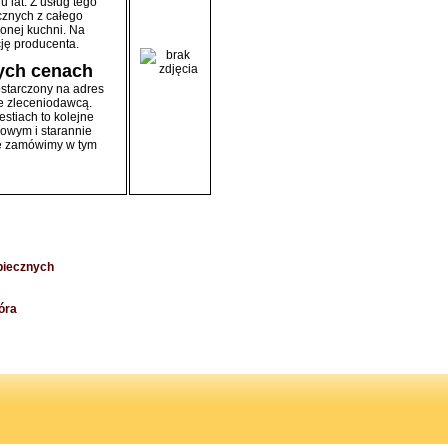
 lat. Z usług tego
icznych z całego
zonej kuchni. Na
ję producenta.
ych cenach
starczony na adres
e zleceniodawcą.
stiach to kolejne
owym i starannie
że zamówimy w tym
piecznych
óra