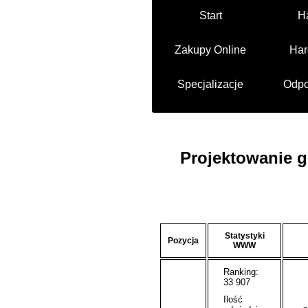
Start
H
Zakupy Online
Har
Specjalizacje
Odpo
Projektowanie 
Statystyki
Pozycja
WWW
Ranking:
33 907
Ilość