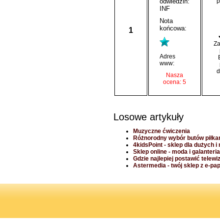
odwiedzin:
p
INF
Nota
końcowa:
1
Za
Adres
www:
d
Nasza
ocena: 5
Losowe artykuły
Muzyczne ćwiczenia
Różnorodny wybór butów piłka
4kidsPoint - sklep dla dużych i
Sklep online - moda i galanteri
Gdzie najlepiej postawić telewi
Astermedia - twój sklep z e-pa