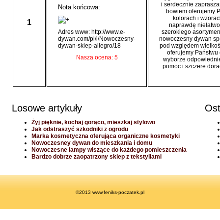
i serdecznie zaprasza
Nota końcowa:
bowiem oferujemy P
kolorach i wzorac
1
naprawdę niełatwo
Adres www: http://www.e-
szerokiego asortyme
dywan.com/pl/i/Nowoczesny-
nowoczesny dywan spe
dywan-sklep-allegro/18
pod względem wielkośc
oferujemy Państwu 
Nasza ocena: 5
wyborze odpowiednie
pomoc i szczere dora
Losowe artykuły
Ost
Żyj pięknie, kochaj gorąco, mieszkaj stylowo
Jak odstraszyć szkodniki z ogrodu
Marka kosmetyczna oferująca organiczne kosmetyki
Nowoczesney dywan do mieszkania i domu
Nowoczesne lampy wiszące do każdego pomieszczenia
Bardzo dobrze zaopatrzony sklep z tekstyliami
©2013 www.feniks-poczatek.pl