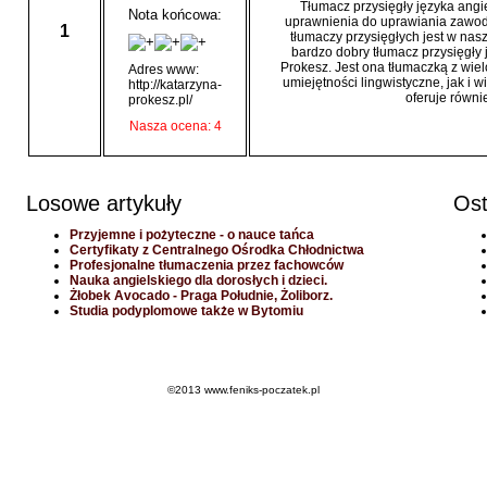
Tłumacz przysięgły języka angi
Nota końcowa:
uprawnienia do uprawiania zawodu
1
tłumaczy przysięgłych jest w nas
bardzo dobry tłumacz przysięgły 
Prokesz. Jest ona tłumaczką z wie
Adres www:
umiejętności lingwistyczne, jak i 
http://katarzyna-
oferuje równi
prokesz.pl/
Nasza ocena: 4
Losowe artykuły
Ost
Przyjemne i pożyteczne - o nauce tańca
Certyfikaty z Centralnego Ośrodka Chłodnictwa
Profesjonalne tłumaczenia przez fachowców
Nauka angielskiego dla dorosłych i dzieci.
Żłobek Avocado - Praga Południe, Żoliborz.
Studia podyplomowe także w Bytomiu
©2013 www.feniks-poczatek.pl