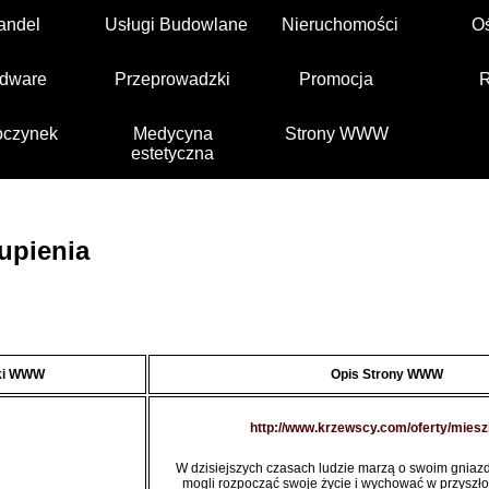
andel
Usługi Budowlane
Nieruchomości
O
dware
Przeprowadzki
Promocja
czynek
Medycyna
Strony WWW
estetyczna
upienia
yki WWW
Opis Strony WWW
http://www.krzewscy.com/oferty/miesz
W dzisiejszych czasach ludzie marzą o swoim gniaz
mogli rozpocząć swoje życie i wychować w przyszłoś