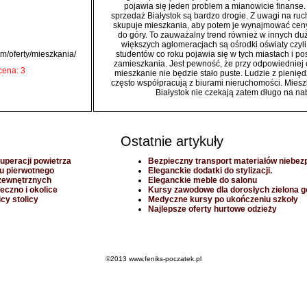
pojawia się jeden problem a mianowicie finanse
sprzedaż Białystok są bardzo drogie. Z uwagi na ruch
skupuje mieszkania, aby potem je wynajmować cen
do góry. To zauważalny trend również w innych du
większych aglomeracjach są ośrodki oświaty czyli
m/oferty/mieszkania/
studentów co roku pojawia się w tych miastach i po
zamieszkania. Jest pewność, że przy odpowiedniej
cena: 3
mieszkanie nie będzie stało puste. Ludzie z pienię
często współpracują z biurami nieruchomości. Mies
Białystok nie czekają zatem długo na n
Ostatnie artykuły
uperacji powietrza
Bezpieczny transport materiałów niebez
u pierwotnego
Eleganckie dodatki do stylizacji.
zewnętrznych
Eleganckie meble do salonu
czno i okolice
Kursy zawodowe dla dorosłych zielona g
cy stolicy
Medyczne kursy po ukończeniu szkoły
Najlepsze oferty hurtowe odzieży
©2013 www.feniks-poczatek.pl