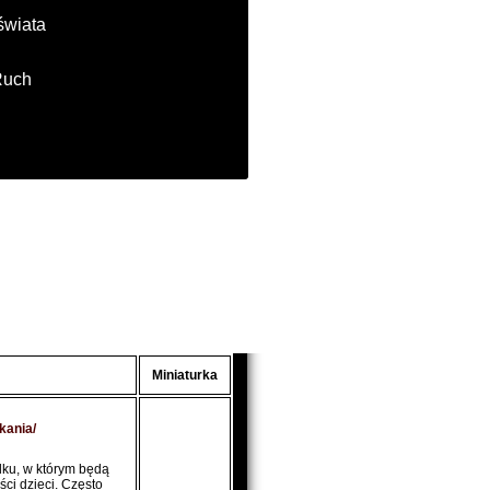
świata
Ruch
Miniaturka
kania/
dku, w którym będą
ci dzieci. Często