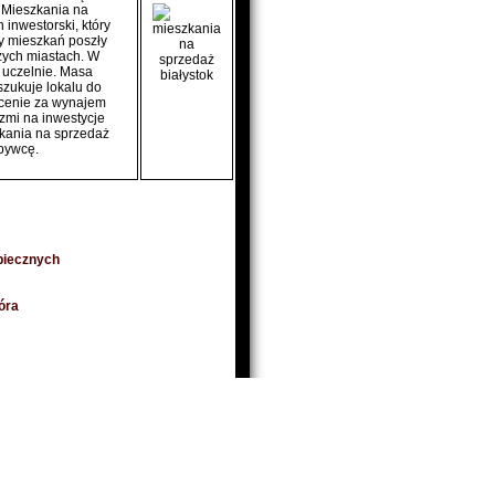
. Mieszkania na
 inwestorski, który
y mieszkań poszły
żych miastach. W
 uczelnie. Masa
szukuje lokalu do
 cenie za wynajem
dzmi na inwestycje
zkania na sprzedaż
abywcę.
piecznych
óra