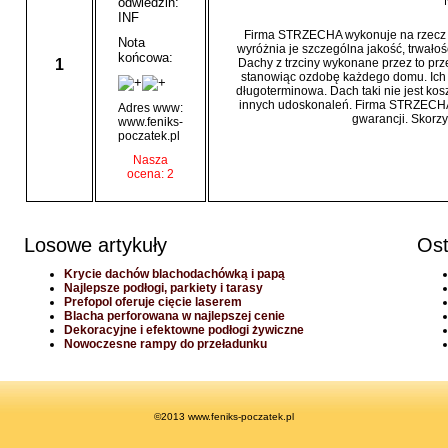
odwiedzin:
INF
Firma STRZECHA wykonuje na rzecz sw
Nota
wyróżnia je szczególna jakość, trwałoś
końcowa:
1
Dachy z trzciny wykonane przez to prz
stanowiąc ozdobę każdego domu. Ich
długoterminowa. Dach taki nie jest ko
innych udoskonaleń. Firma STRZECHA
Adres www:
gwarancji. Skorzys
www.feniks-
poczatek.pl
Nasza
ocena: 2
Losowe artykuły
Ost
Krycie dachów blachodachówką i papą
Najlepsze podłogi, parkiety i tarasy
Prefopol oferuje cięcie laserem
Blacha perforowana w najlepszej cenie
Dekoracyjne i efektowne podłogi żywiczne
Nowoczesne rampy do przeładunku
©2013 www.feniks-poczatek.pl