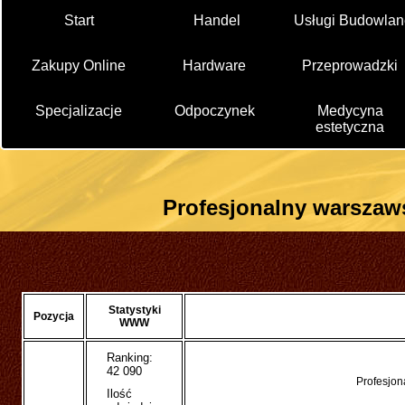
Start
Handel
Usługi Budowlan
Zakupy Online
Hardware
Przeprowadzki
Specjalizacje
Odpoczynek
Medycyna
estetyczna
Profesjonalny warszaw
Statystyki
Pozycja
WWW
Ranking:
42 090
Profesjon
Ilość