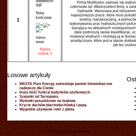
odwiedzin:
Firma Multihydro zajmuje się wykon
INF
czternastu lat. Właścicielem firmy, a 
hydraulik. Warszawa jest obszarem
Nota
najważniejsze prace, które musi potra
końcowa:
1
wodną i kanalizacyjną, a jednocze
wykonywania prac hydraulicznych potrz
bazująca na aktualnych rozwiązaniach 
stale podnoszą swoje kwalifikacje, u
instalacji wodnych i montują ją w doma
Adres
analitycznym, które jest w stanie dokł
www:
jak też uszko
Nasza
ocena: 2
Losowe artykuły
Ost
WASTA Pure Energy zainstaluje panele fotowoltaiczne
najlepsze dla Ciebie
Duża ilość funkcji budynków użytkowych.
Szalunki od Tarnopaku
Wylewki posadzkowe na budowę
Krycie dachów blachodachówką i papą
Wygodne używanie rolet z pilota
©2013 www.feniks-poczatek.pl