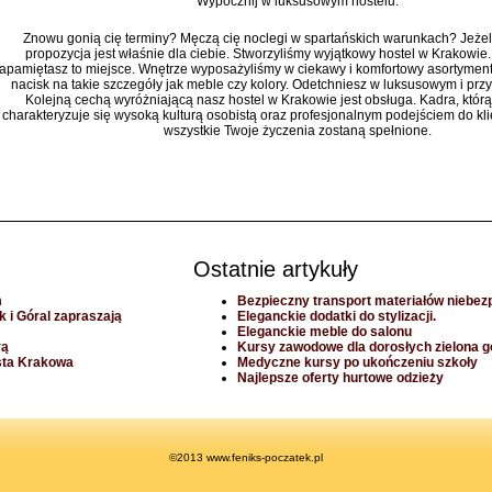
Wypocznij w luksusowym hostelu.
Znowu gonią cię terminy? Męczą cię noclegi w spartańskich warunkach? Jeżeli
propozycja jest właśnie dla ciebie. Stworzyliśmy wyjątkowy hostel w Krakowie
apamiętasz to miejsce. Wnętrze wyposażyliśmy w ciekawy i komfortowy asortyment
nacisk na takie szczegóły jak meble czy kolory. Odetchniesz w luksusowym i prz
Kolejną cechą wyróżniającą nasz hostel w Krakowie jest obsługa. Kadra, którą
charakteryzuje się wysoką kulturą osobistą oraz profesjonalnym podejściem do kli
wszystkie Twoje życzenia zostaną spełnione.
Ostatnie artykuły
m
Bezpieczny transport materiałów niebez
 i Góral zapraszają
Eleganckie dodatki do stylizacji.
Eleganckie meble do salonu
rą
Kursy zawodowe dla dorosłych zielona g
sta Krakowa
Medyczne kursy po ukończeniu szkoły
Najlepsze oferty hurtowe odzieży
©2013 www.feniks-poczatek.pl