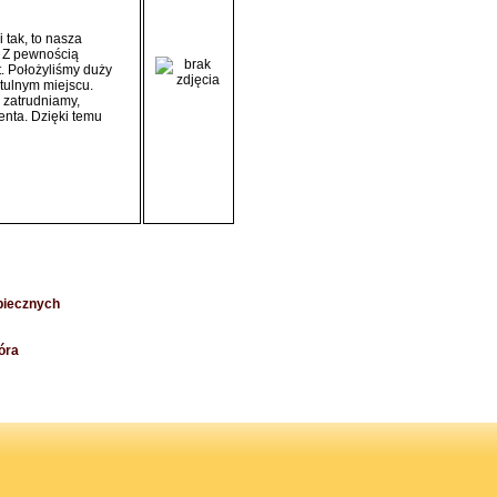
 tak, to nasza
. Z pewnością
. Położyliśmy duży
ytulnym miejscu.
 zatrudniamy,
enta. Dzięki temu
piecznych
óra