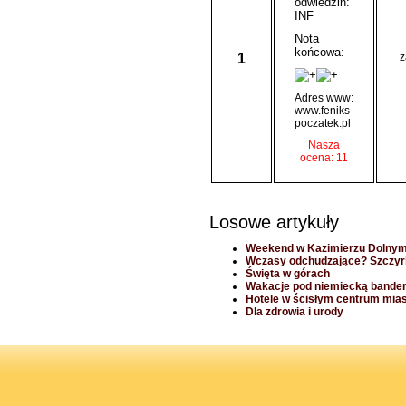
odwiedzin:
INF
Nota
końcowa:
1
z
Adres www:
www.feniks-
poczatek.pl
Nasza
ocena: 11
Losowe artykuły
Weekend w Kazimierzu Dolny
Wczasy odchudzające? Szczyrk
Święta w górach
Wakacje pod niemiecką bande
Hotele w ścisłym centrum mia
Dla zdrowia i urody