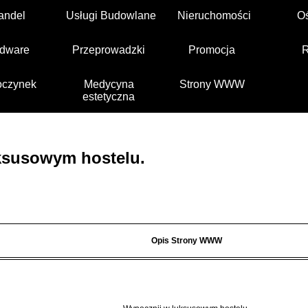
andel
Usługi Budowlane
Nieruchomości
O
dware
Przeprowadzki
Promocja
czynek
Medycyna
Strony WWW
estetyczna
ksusowym hostelu.
Opis Strony WWW