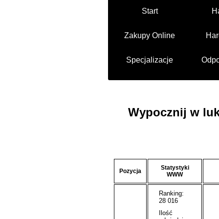
Start
H
Zakupy Online
Har
Specjalizacje
Odpo
Wypocznij w lu
Statystyki
Pozycja
WWW
Ranking:
28 016
Ilość