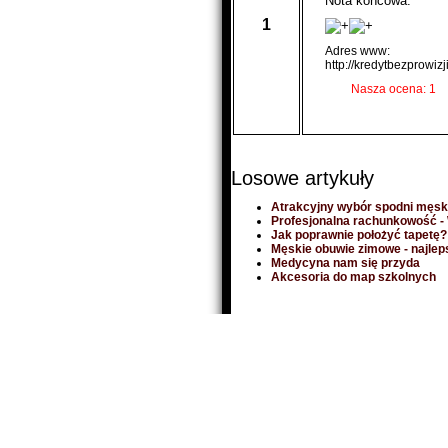
Nota końcowa:
1
Adres www:
http://kredytbezprowizji
Nasza ocena: 1
Losowe artykuły
Atrakcyjny wybór spodni męsk
Profesjonalna rachunkowość 
Jak poprawnie położyć tapetę?
Męskie obuwie zimowe - najlep
Medycyna nam się przyda
Akcesoria do map szkolnych