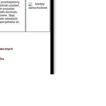
przedsiębiorcy
jednak uzyskać,
im posiadać
ródło dochodu.
towne. Stąd,
rto odwiedzić
pecjalistów ds.
piecznych
óra