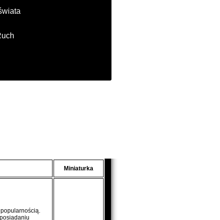
świata
Ruch
Miniaturka
 popularnością.
 posiadaniu