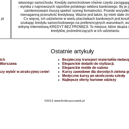
własnego samochodu. Kredyty samochodowe równie często zaciągają 
- wynika z najnowszych raportów polskiego sektora bankowego. By je 
zainteresowani muszą spełnić szereg formalności. Przede wszystk
nienaganną przeszłość kredytową. Ważne jest także, by mieli stałe ź
.pl
Co więcej, ich udzielenie w wielu placówkach bankowych jest kosz
szukając kredytu samochodowego na preferencyjnych warunkach, wa
witrynę internetową KREDYT BEZ PROWIZJI. To miejsce, które skupia s
kredytów, pośredniczących w ich udzielaniu.
Ostatnie artykuły
ich
Bezpieczny transport materiałów niebez
- Warszawa
Eleganckie dodatki do stylizacji.
Eleganckie meble do salonu
szy wybór w atrakcyjnej cenie!
Kursy zawodowe dla dorosłych zielona g
Medyczne kursy po ukończeniu szkoły
Najlepsze oferty hurtowe odzieży
©2013 www.feniks-poczatek.pl