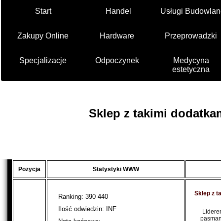
Start
Handel
Usługi Budowlan
Zakupy Online
Hardware
Przeprowadzki
Specjalizacje
Odpoczynek
Medycyna
estetyczna
Sklep z takimi dodatkam
Pozycja
Statystyki WWW
Sklep z t
Ranking: 390 440
Ilość odwiedzin: INF
Lidere
pasmant