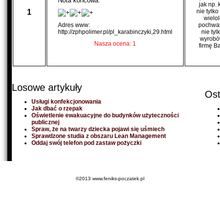
Nota końcowa:
jak np. 
1
nie tylk
wielol
Adres www:
pochwal
http://zphpolimer.pl/pl_karabinczyki,29.html
nie ty
wyrobów
Nasza ocena: 1
firmę B
Losowe artykuły
Ost
Usługi konfekcjonowania
Jak dbać o rzepak
Oświetlenie ewakuacyjne do budynków użyteczności
publicznej
Spraw, że na twarzy dziecka pojawi się uśmiech
Sprawdzone studia z obszaru Lean Management
Oddaj swój telefon pod zastaw pożyczki
©2013 www.feniks-poczatek.pl